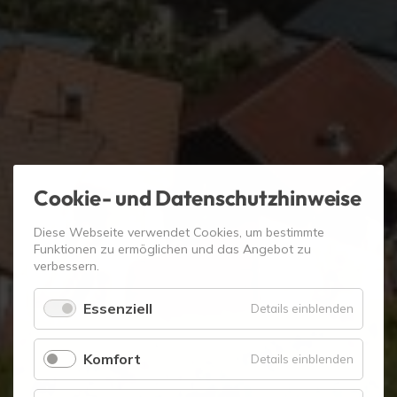
Cookie- und Datenschutzhinweise
Diese Webseite verwendet Cookies, um bestimmte
Funktionen zu ermöglichen und das Angebot zu
verbessern.
Essenziell
für
Details einblenden
Essenzie
Komfort
für
Details einblenden
Komfort