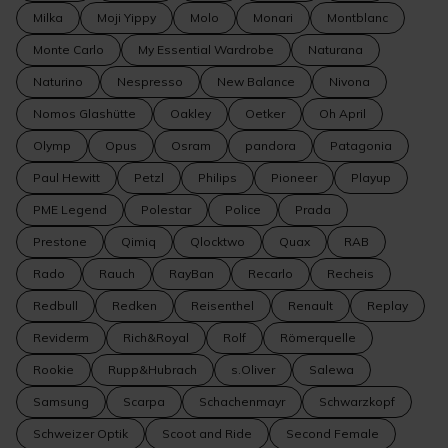
Milka
Moji Yippy
Molo
Monari
Montblanc
Monte Carlo
My Essential Wardrobe
Naturana
Naturino
Nespresso
New Balance
Nivona
Nomos Glashütte
Oakley
Oetker
Oh April
Olymp
Opus
Osram
pandora
Patagonia
Paul Hewitt
Petzl
Philips
Pioneer
Playup
PME Legend
Polestar
Police
Prada
Prestone
Qimiq
Qlocktwo
Quax
RAB
Rado
Rauch
RayBan
Recarlo
Recheis
Redbull
Redken
Reisenthel
Renault
Replay
Reviderm
Rich&Royal
Rolf
Römerquelle
Rookie
Rupp&Hubrach
s.Oliver
Salewa
Samsung
Scarpa
Schachenmayr
Schwarzkopf
Schweizer Optik
Scoot and Ride
Second Female