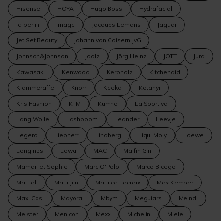
Hisense
HOYA
Hugo Boss
Hydrafacial
ic-berlin
imago
Jacques Lemans
Jaguar
Jet Set Beauty
Johann von Goisern JvG
Johnson&Johnson
Joolz
Jörg Heinz
JOTT
Jura
Kawasaki
Kenwood
Kerbholz
Kitchenaid
Klammeraffe
Knorr
Koeka
Kotanyi
Kris Fashion
KTM
Kumho
La Sportiva
Lang Wolle
Lashboom
Leander
Leevje
Legero
Liebherr
Lindberg
Liqui Moly
Loewe
Longines
Lowa
MAC
Malfin Gin
Maman et Sophie
Marc O'Polo
Marco Bicego
Mattioli
Maui Jim
Maurice Lacroix
Max Kemper
Maxi Cosi
Mayoral
Mbym
Meguiars
Meindl
Meister
Menicon
Mexx
Michelin
Miele