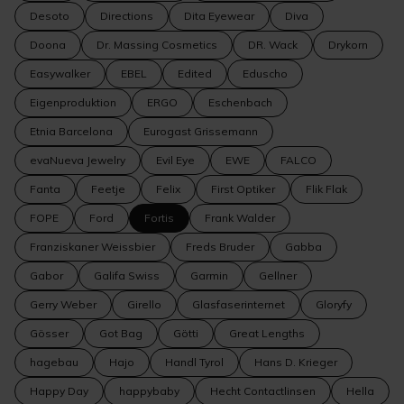
Desoto
Directions
Dita Eyewear
Diva
Doona
Dr. Massing Cosmetics
DR. Wack
Drykorn
Easywalker
EBEL
Edited
Eduscho
Eigenproduktion
ERGO
Eschenbach
Etnia Barcelona
Eurogast Grissemann
evaNueva Jewelry
Evil Eye
EWE
FALCO
Fanta
Feetje
Felix
First Optiker
Flik Flak
FOPE
Ford
Fortis
Frank Walder
Franziskaner Weissbier
Freds Bruder
Gabba
Gabor
Galifa Swiss
Garmin
Gellner
Gerry Weber
Girello
Glasfaserinternet
Gloryfy
Gösser
Got Bag
Götti
Great Lengths
hagebau
Hajo
Handl Tyrol
Hans D. Krieger
Happy Day
happybaby
Hecht Contactlinsen
Hella