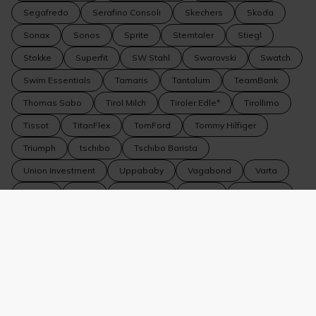
Segafredo
Serafino Consoli
Skechers
Skoda
Sonax
Sonos
Sprite
Sterntaler
Stiegl
Stokke
Superfit
SW Stahl
Swarovski
Swatch
Swim Essentials
Tamaris
Tantalum
TeamBank
Thomas Sabo
Tirol Milch
Tiroler Edle*
Tirollimo
Tissot
TitanFlex
TomFord
Tommy Hilfiger
Triumph
tschibo
Tschibo Barista
Union Investment
Uppababy
Vagabond
Varta
Vedes
VEER
Vero Moda
Vespa
Veto Nails
Volkswagen
Volkswagen Nutzfahrzeuge
Volvo
WeitzerParkett
WELLA
Wiberg
Wildride
Winkler Fine Jewelry
WMF
WOLF 1834
Yamaha
YouMaWo
Zeiss
Zipfer