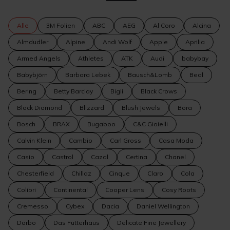
Alle
3M Folien
ABC
AEG
Al Coro
Alcina
Almdudler
Alpine
Andi Wolf
Apple
Aprilia
Armed Angels
Athletes
ATK
Audi
babybay
Babybjörn
Barbara Lebek
Bausch&Lomb
Beal
Bering
Betty Barclay
Bigli
Black Crows
Black Diamond
Blizzard
Blush Jewels
Bora
Bosch
BRAX
Bugaboo
C&C Gioielli
Calvin Klein
Cambio
Carl Gross
Casa Moda
Casio
Castrol
Cazal
Certina
Chanel
Chesterfield
Chillaz
Cinque
Claro
Cola
Colibri
Continental
Cooper Lens
Cosy Roots
Cremesso
Cybex
Dacia
Daniel Wellington
Darbo
Das Futterhaus
Delicate Fine Jewellery