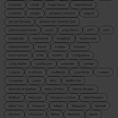
Hisense
HOYA
Hugo Boss
Hydrafacial
ic-berlin
imago
Jacques Lemans
Jaguar
Jet Set Beauty
Johann von Goisern JvG
Johnson&Johnson
Joolz
Jörg Heinz
JOTT
Jura
Kawasaki
Kenwood
Kerbholz
Kitchenaid
Klammeraffe
Knorr
Koeka
Kotanyi
Kris Fashion
KTM
Kumho
La Sportiva
Lang Wolle
Lashboom
Leander
Leevje
Legero
Liebherr
Lindberg
Liqui Moly
Loewe
Longines
Lowa
MAC
Malfin Gin
Maman et Sophie
Marc O'Polo
Marco Bicego
Mattioli
Maui Jim
Maurice Lacroix
Max Kemper
Maxi Cosi
Mayoral
Mbym
Meguiars
Meindl
Meister
Menicon
Mexx
Michelin
Miele