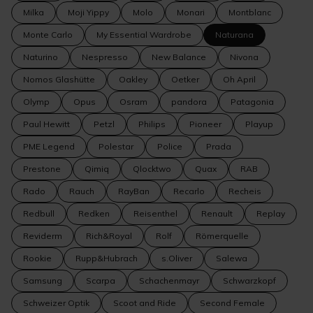
Milka
Moji Yippy
Molo
Monari
Montblanc
Monte Carlo
My Essential Wardrobe
Naturana
Naturino
Nespresso
New Balance
Nivona
Nomos Glashütte
Oakley
Oetker
Oh April
Olymp
Opus
Osram
pandora
Patagonia
Paul Hewitt
Petzl
Philips
Pioneer
Playup
PME Legend
Polestar
Police
Prada
Prestone
Qimiq
Qlocktwo
Quax
RAB
Rado
Rauch
RayBan
Recarlo
Recheis
Redbull
Redken
Reisenthel
Renault
Replay
Reviderm
Rich&Royal
Rolf
Römerquelle
Rookie
Rupp&Hubrach
s.Oliver
Salewa
Samsung
Scarpa
Schachenmayr
Schwarzkopf
Schweizer Optik
Scoot and Ride
Second Female