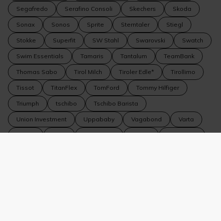
Segafredo
Serafino Consoli
Skechers
Skoda
Sonax
Sonos
Sprite
Sterntaler
Stiegl
Stokke
Superfit
SW Stahl
Swarovski
Swatch
Swim Essentials
Tamaris
Tantalum
TeamBank
Thomas Sabo
Tirol Milch
Tiroler Edle*
Tirollimo
Tissot
TitanFlex
TomFord
Tommy Hilfiger
Triumph
tschibo
Tschibo Barista
Union Investment
Uppababy
Vagabond
Varta
Vedes
VEER
Vero Moda
Vespa
Veto Nails
Volkswagen
Volkswagen Nutzfahrzeuge
Volvo
WeitzerParkett
WELLA
Wiberg
Wildride
Winkler Fine Jewelry
WMF
WOLF 1834
Yamaha
YouMaWo
Zeiss
Zipfer