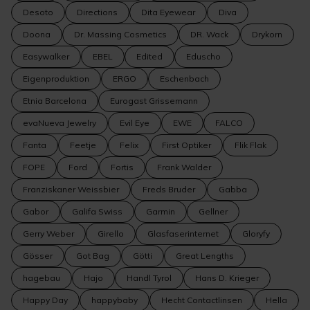
Desoto
Directions
Dita Eyewear
Diva
Doona
Dr. Massing Cosmetics
DR. Wack
Drykorn
Easywalker
EBEL
Edited
Eduscho
Eigenproduktion
ERGO
Eschenbach
Etnia Barcelona
Eurogast Grissemann
evaNueva Jewelry
Evil Eye
EWE
FALCO
Fanta
Feetje
Felix
First Optiker
Flik Flak
FOPE
Ford
Fortis
Frank Walder
Franziskaner Weissbier
Freds Bruder
Gabba
Gabor
Galifa Swiss
Garmin
Gellner
Gerry Weber
Girello
Glasfaserinternet
Gloryfy
Gösser
Got Bag
Götti
Great Lengths
hagebau
Hajo
Handl Tyrol
Hans D. Krieger
Happy Day
happybaby
Hecht Contactlinsen
Hella