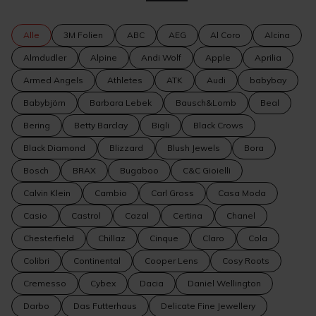
Alle
3M Folien
ABC
AEG
Al Coro
Alcina
Almdudler
Alpine
Andi Wolf
Apple
Aprilia
Armed Angels
Athletes
ATK
Audi
babybay
Babybjörn
Barbara Lebek
Bausch&Lomb
Beal
Bering
Betty Barclay
Bigli
Black Crows
Black Diamond
Blizzard
Blush Jewels
Bora
Bosch
BRAX
Bugaboo
C&C Gioielli
Calvin Klein
Cambio
Carl Gross
Casa Moda
Casio
Castrol
Cazal
Certina
Chanel
Chesterfield
Chillaz
Cinque
Claro
Cola
Colibri
Continental
Cooper Lens
Cosy Roots
Cremesso
Cybex
Dacia
Daniel Wellington
Darbo
Das Futterhaus
Delicate Fine Jewellery