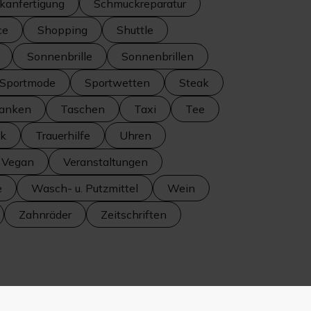
kanfertigung
Schmuckreparatur
ce
Shopping
Shuttle
Sonnenbrille
Sonnenbrillen
Sportmode
Sportwetten
Steak
anken
Taschen
Taxi
Tee
ik
Trauerhilfe
Uhren
Vegan
Veranstaltungen
e
Wasch- u. Putzmittel
Wein
Zahnräder
Zeitschriften