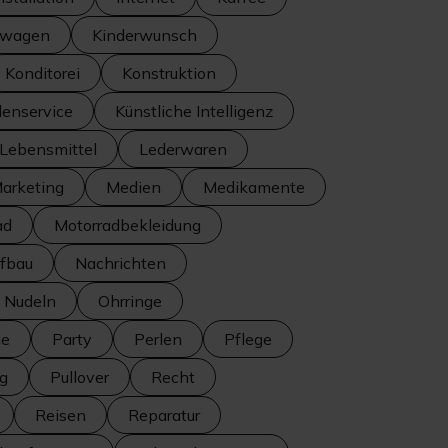
rwagen
Kinderwunsch
Konditorei
Konstruktion
enservice
Künstliche Intelligenz
Lebensmittel
Lederwaren
arketing
Medien
Medikamente
ad
Motorradbekleidung
fbau
Nachrichten
Nudeln
Ohrringe
ge
Party
Perlen
Pflege
ng
Pullover
Recht
Reisen
Reparatur