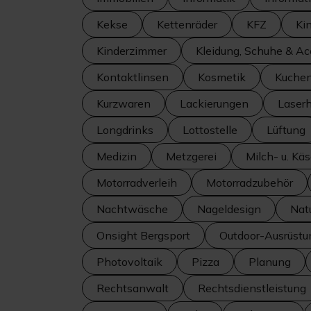
Kekse
Kettenräder
KFZ
Ki
Kinderzimmer
Kleidung, Schuhe & Ac
Kontaktlinsen
Kosmetik
Kuche
Kurzwaren
Lackierungen
Laser
Longdrinks
Lottostelle
Lüftung
Medizin
Metzgerei
Milch- u. Kä
Motorradverleih
Motorradzubehör
Nachtwäsche
Nageldesign
Nat
Onsight Bergsport
Outdoor-Ausrüstu
Photovoltaik
Pizza
Planung
Rechtsanwalt
Rechtsdienstleistung