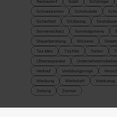
Restaurant
Salat
Schiträger
Schneeketten
Schokolade
Scho
Sicherheit
Sitzbezug
Skateboar
Sonnenschutz
Sonntagsmenü
Steuerberatung
Stickerei
Stree
Tex Mex
Tischler
Torten
T
Uhrenreparatur
Unternehmensbetre
Verkauf
Verlobungsringe
Versic
Werbung
Werkstatt
Werkzeug
Zeitung
Zimmer