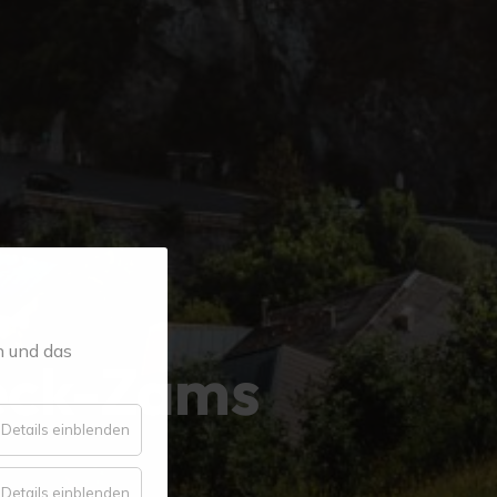
n und das
eck-Zams
für
Details einblenden
Essenziell
für
Details einblenden