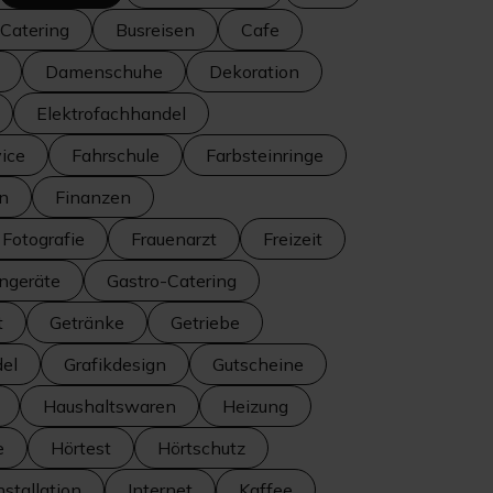
Catering
Busreisen
Cafe
Damenschuhe
Dekoration
Elektrofachhandel
ice
Fahrschule
Farbsteinringe
en
Finanzen
Fotografie
Frauenarzt
Freizeit
ngeräte
Gastro-Catering
t
Getränke
Getriebe
el
Grafikdesign
Gutscheine
Haushaltswaren
Heizung
e
Hörtest
Hörtschutz
nstallation
Internet
Kaffee