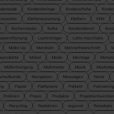
ndermode
Kinderohrringe
Kinderschuhe
Kinde
cessoires
Kletterausrüstung
Klettern
KNX
n
Küchenstudio
Kultur
Kundendienst
Kund
haarentfernung
Lastenträger
Latte macchiato
Make Up
Maniküre
Männerhaarschnitt
M
seprodukte
Möbel
Mode
Montage
Motorr
Müllentsorgung
Multimedia
Musik
Muskelau
urheilkunde
Navigation
Neuwagen
Notar
ng
Papier
Parfümerie
Parkett
Partnerrin
Pralinen
Praxis
Produkte
Projektentwicklu
Recycling
Redaktion
regional
Reisebüro