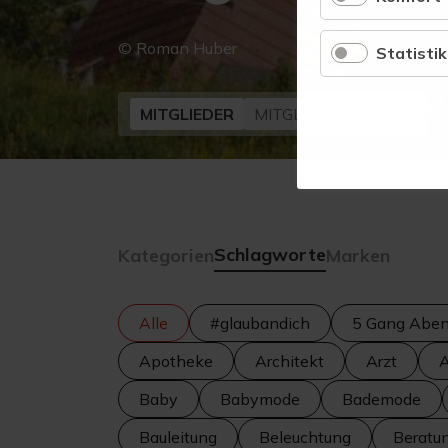
© Roman Huber
Statistik
MITGLIEDER
MITGLIED WERDEN
Schlagworte
Kategorien
Marken
Alle
#glaubandich
5 Gang Abe
Apotheke
Architekt
Arzt
A
Baby
Babymode
Bademode
Bauleitung
Beleuchtung
Beratu