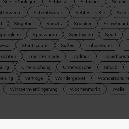
Schließanlagen
Schlüssel
Schmuck
Schmuc
tterwerke
Schreibwaren
Sehtest in 3D
Servi
d
Skigebiet
Snacks
Sneaker
Snowboard
Spenglerei
Spielwaren
Spiritousen
Sport
twear
Stuntscooter
Süßes
Tabakwaren
T
rachten
Trachtenmode
Tradition
Trauerflorist
uung
Untersuchung
Unterwäsche
Urlaub
herung
Verträge
Wandergebiet
Wanderschuh
Wimpernverlängerung
Wochenmarkt
Wolle