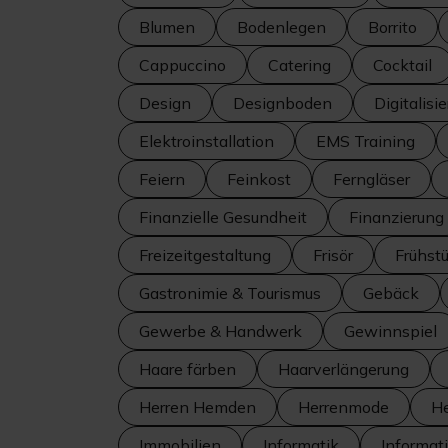
Blumen
Bodenlegen
Borrito
Cappuccino
Catering
Cocktail
Design
Designboden
Digitalisi
Elektroinstallation
EMS Training
Feiern
Feinkost
Ferngläser
Finanzielle Gesundheit
Finanzierung
Freizeitgestaltung
Frisör
Frühst
Gastronimie & Tourismus
Gebäck
Gewerbe & Handwerk
Gewinnspiel
Haare färben
Haarverlängerung
Herren Hemden
Herrenmode
H
Immobilien
Informatik
Informat