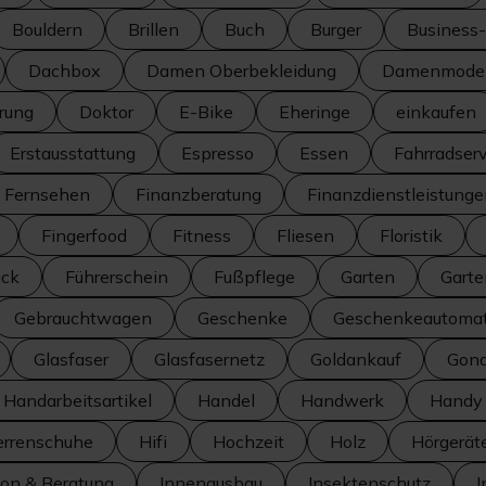
Bouldern
Brillen
Buch
Burger
Business-
Dachbox
Damen Oberbekleidung
Damenmode
erung
Doktor
E-Bike
Eheringe
einkaufen
Erstausstattung
Espresso
Essen
Fahrradserv
Fernsehen
Finanzberatung
Finanzdienstleistung
Fingerfood
Fitness
Fliesen
Floristik
ück
Führerschein
Fußpflege
Garten
Garte
Gebrauchtwagen
Geschenke
Geschenkeautoma
Glasfaser
Glasfasernetz
Goldankauf
Gond
Handarbeitsartikel
Handel
Handwerk
Handy
errenschuhe
Hifi
Hochzeit
Holz
Hörgerät
ion & Beratung
Innenausbau
Insektenschutz
I