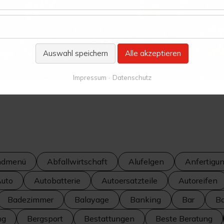
Auswahl speichern
Alle akzeptieren
Impressum
Datenschutz
ndmenü
Abfallwirtschaft
Alufelgen
Anfertigu
uto
Autobatterie
Autoersatzteile
Autoreifen
Badezimmer
Balayage
Banking
Bar
Ba
ng
Bergsport
Bestattungen
Beste Beratung