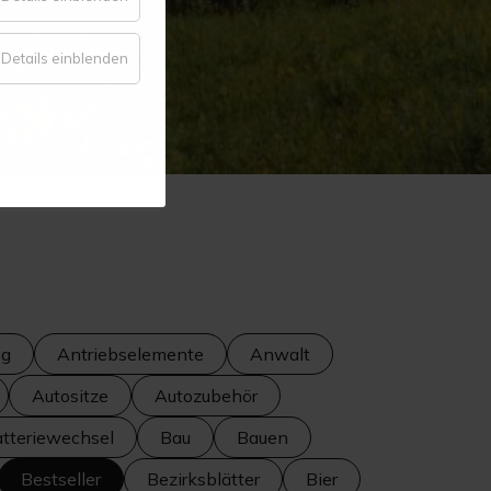
Komfort
für
Details einblenden
Statistik
ng
Antriebselemente
Anwalt
Autositze
Autozubehör
tteriewechsel
Bau
Bauen
Bestseller
Bezirksblätter
Bier