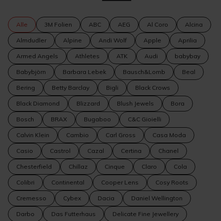
Alle
3M Folien
ABC
AEG
Al Coro
Alcina
Almdudler
Alpine
Andi Wolf
Apple
Aprilia
Armed Angels
Athletes
ATK
Audi
babybay
Babybjörn
Barbara Lebek
Bausch&Lomb
Beal
Bering
Betty Barclay
Bigli
Black Crows
Black Diamond
Blizzard
Blush Jewels
Bora
Bosch
BRAX
Bugaboo
C&C Gioielli
Calvin Klein
Cambio
Carl Gross
Casa Moda
Casio
Castrol
Cazal
Certina
Chanel
Chesterfield
Chillaz
Cinque
Claro
Cola
Colibri
Continental
Cooper Lens
Cosy Roots
Cremesso
Cybex
Dacia
Daniel Wellington
Darbo
Das Futterhaus
Delicate Fine Jewellery