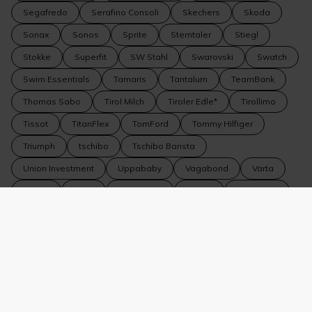
Segafredo
Serafino Consoli
Skechers
Skoda
Sonax
Sonos
Sprite
Sterntaler
Stiegl
Stokke
Superfit
SW Stahl
Swarovski
Swatch
Swim Essentials
Tamaris
Tantalum
TeamBank
Thomas Sabo
Tirol Milch
Tiroler Edle*
Tirollimo
Tissot
TitanFlex
TomFord
Tommy Hilfiger
Triumph
tschibo
Tschibo Barista
Union Investment
Uppababy
Vagabond
Varta
Vedes
VEER
Vero Moda
Vespa
Veto Nails
Volkswagen
Volkswagen Nutzfahrzeuge
Volvo
WeitzerParkett
WELLA
Wiberg
Wildride
Winkler Fine Jewelry
WMF
WOLF 1834
Yamaha
YouMaWo
Zeiss
Zipfer