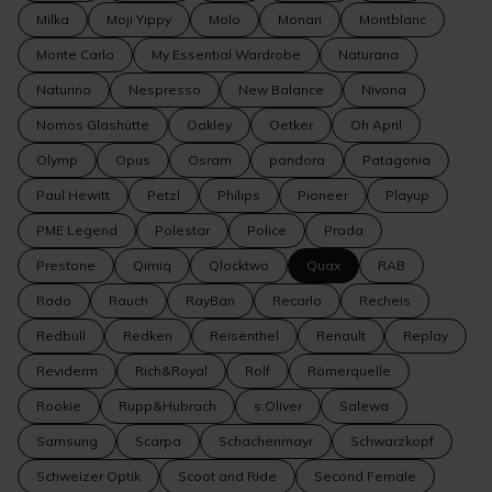
Milka
Moji Yippy
Molo
Monari
Montblanc
Monte Carlo
My Essential Wardrobe
Naturana
Naturino
Nespresso
New Balance
Nivona
Nomos Glashütte
Oakley
Oetker
Oh April
Olymp
Opus
Osram
pandora
Patagonia
Paul Hewitt
Petzl
Philips
Pioneer
Playup
PME Legend
Polestar
Police
Prada
Prestone
Qimiq
Qlocktwo
Quax
RAB
Rado
Rauch
RayBan
Recarlo
Recheis
Redbull
Redken
Reisenthel
Renault
Replay
Reviderm
Rich&Royal
Rolf
Römerquelle
Rookie
Rupp&Hubrach
s.Oliver
Salewa
Samsung
Scarpa
Schachenmayr
Schwarzkopf
Schweizer Optik
Scoot and Ride
Second Female