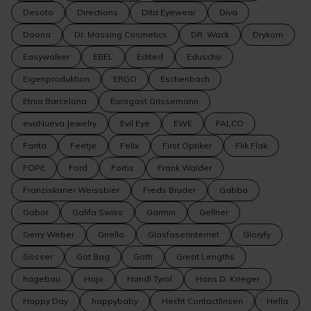
Desoto
Directions
Dita Eyewear
Diva
Doona
Dr. Massing Cosmetics
DR. Wack
Drykorn
Easywalker
EBEL
Edited
Eduscho
Eigenproduktion
ERGO
Eschenbach
Etnia Barcelona
Eurogast Grissemann
evaNueva Jewelry
Evil Eye
EWE
FALCO
Fanta
Feetje
Felix
First Optiker
Flik Flak
FOPE
Ford
Fortis
Frank Walder
Franziskaner Weissbier
Freds Bruder
Gabba
Gabor
Galifa Swiss
Garmin
Gellner
Gerry Weber
Girello
Glasfaserinternet
Gloryfy
Gösser
Got Bag
Götti
Great Lengths
hagebau
Hajo
Handl Tyrol
Hans D. Krieger
Happy Day
happybaby
Hecht Contactlinsen
Hella