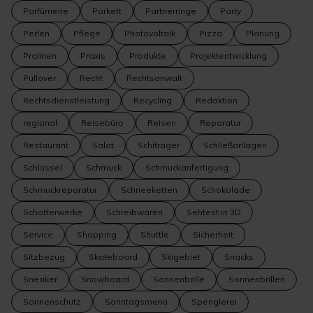
Parfümerie
Parkett
Partnerringe
Party
Perlen
Pflege
Photovoltaik
Pizza
Planung
Pralinen
Praxis
Produkte
Projektentwicklung
Pullover
Recht
Rechtsanwalt
Rechtsdienstleistung
Recycling
Redaktion
regional
Reisebüro
Reisen
Reparatur
Restaurant
Salat
Schiträger
Schließanlagen
Schlüssel
Schmuck
Schmuckanfertigung
Schmuckreparatur
Schneeketten
Schokolade
Schotterwerke
Schreibwaren
Sehtest in 3D
Service
Shopping
Shuttle
Sicherheit
Sitzbezug
Skateboard
Skigebiet
Snacks
Sneaker
Snowboard
Sonnenbrille
Sonnenbrillen
Sonnenschutz
Sonntagsmenü
Spenglerei