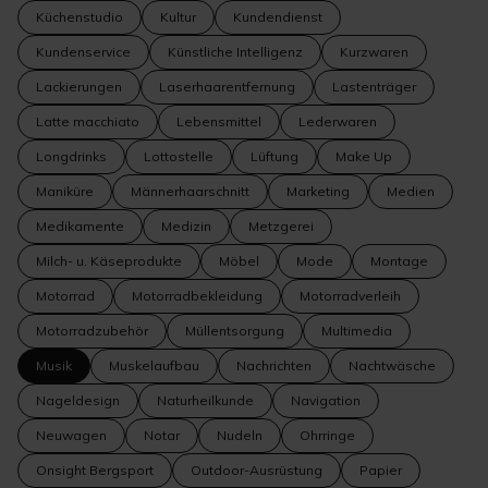
Küchenstudio
Kultur
Kundendienst
Kundenservice
Künstliche Intelligenz
Kurzwaren
Lackierungen
Laserhaarentfernung
Lastenträger
Latte macchiato
Lebensmittel
Lederwaren
Longdrinks
Lottostelle
Lüftung
Make Up
Maniküre
Männerhaarschnitt
Marketing
Medien
Medikamente
Medizin
Metzgerei
Milch- u. Käseprodukte
Möbel
Mode
Montage
Motorrad
Motorradbekleidung
Motorradverleih
Motorradzubehör
Müllentsorgung
Multimedia
Musik
Muskelaufbau
Nachrichten
Nachtwäsche
Nageldesign
Naturheilkunde
Navigation
Neuwagen
Notar
Nudeln
Ohrringe
Onsight Bergsport
Outdoor-Ausrüstung
Papier