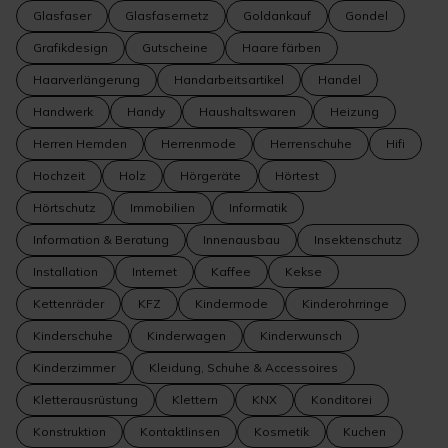
Glasfaser
Glasfasernetz
Goldankauf
Gondel
Grafikdesign
Gutscheine
Haare färben
Haarverlängerung
Handarbeitsartikel
Handel
Handwerk
Handy
Haushaltswaren
Heizung
Herren Hemden
Herrenmode
Herrenschuhe
Hifi
Hochzeit
Holz
Hörgeräte
Hörtest
Hörtschutz
Immobilien
Informatik
Information & Beratung
Innenausbau
Insektenschutz
Installation
Internet
Kaffee
Kekse
Kettenräder
KFZ
Kindermode
Kinderohrringe
Kinderschuhe
Kinderwagen
Kinderwunsch
Kinderzimmer
Kleidung, Schuhe & Accessoires
Kletterausrüstung
Klettern
KNX
Konditorei
Konstruktion
Kontaktlinsen
Kosmetik
Kuchen