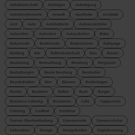
Abfallwirtschaft
Alufelgen
Anfertigung
Antriebselemente
Anwalt
Apotheke
Architekt
Arzt
Auto
Autobatterie
Autoersatzteile
Autoreifen
Autositze
Autozubehör
Baby
Babymode
Bademode
Badezimmer
Balayage
Banking
Bar
Batteriewechsel
Bau
Bauen
Bauleitung
Beleuchtung
Beratung
Bergsport
Bestattungen
Beste Beratung
Bestseller
Bezirksblätter
Bier
Blumen
Bodenlegen
Borrito
Bouldern
Brillen
Buch
Burger
Business-Catering
Busreisen
Cafe
Cappuccino
Catering
Cocktail
Dachbox
Damen Oberbekleidung
Damenmode
Damenschuhe
Dekoration
Design
Designboden
Digitalisierung