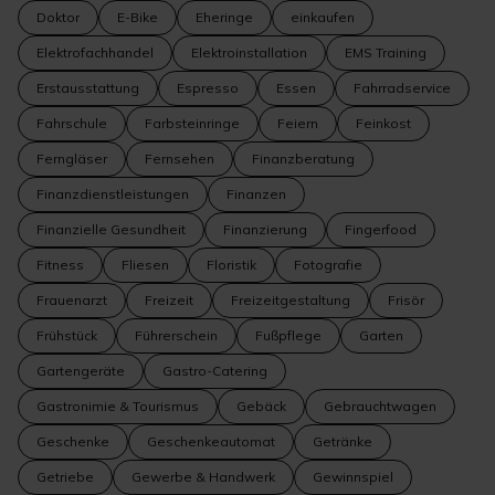
Doktor
E-Bike
Eheringe
einkaufen
Elektrofachhandel
Elektroinstallation
EMS Training
Erstausstattung
Espresso
Essen
Fahrradservice
Fahrschule
Farbsteinringe
Feiern
Feinkost
Ferngläser
Fernsehen
Finanzberatung
Finanzdienstleistungen
Finanzen
Finanzielle Gesundheit
Finanzierung
Fingerfood
Fitness
Fliesen
Floristik
Fotografie
Frauenarzt
Freizeit
Freizeitgestaltung
Frisör
Frühstück
Führerschein
Fußpflege
Garten
Gartengeräte
Gastro-Catering
Gastronimie & Tourismus
Gebäck
Gebrauchtwagen
Geschenke
Geschenkeautomat
Getränke
Getriebe
Gewerbe & Handwerk
Gewinnspiel