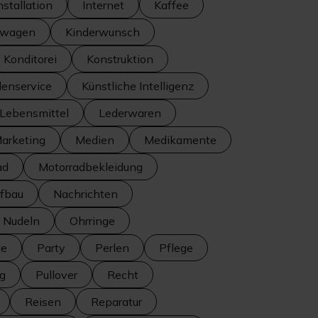
nstallation
Internet
Kaffee
rwagen
Kinderwunsch
Konditorei
Konstruktion
enservice
Künstliche Intelligenz
Lebensmittel
Lederwaren
arketing
Medien
Medikamente
ad
Motorradbekleidung
fbau
Nachrichten
Nudeln
Ohrringe
ge
Party
Perlen
Pflege
ng
Pullover
Recht
Reisen
Reparatur