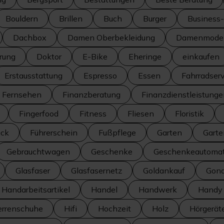
Bouldern
Brillen
Buch
Burger
Business-
Dachbox
Damen Oberbekleidung
Damenmode
erung
Doktor
E-Bike
Eheringe
einkaufen
Erstausstattung
Espresso
Essen
Fahrradserv
Fernsehen
Finanzberatung
Finanzdienstleistung
Fingerfood
Fitness
Fliesen
Floristik
ück
Führerschein
Fußpflege
Garten
Garte
Gebrauchtwagen
Geschenke
Geschenkeautoma
Glasfaser
Glasfasernetz
Goldankauf
Gond
Handarbeitsartikel
Handel
Handwerk
Handy
errenschuhe
Hifi
Hochzeit
Holz
Hörgerät