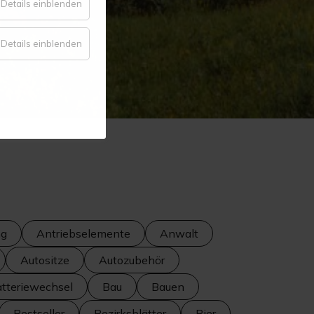
für
Details einblenden
Komfort
für
Details einblenden
Statistik
ng
Antriebselemente
Anwalt
Autositze
Autozubehör
tteriewechsel
Bau
Bauen
Bestseller
Bezirksblätter
Bier