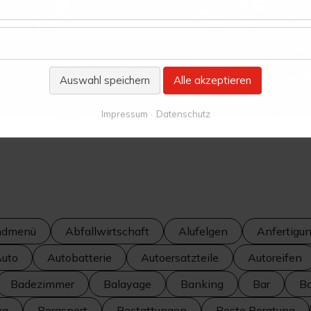
Auswahl speichern
Alle akzeptieren
Impressum
Datenschutz
ndmenü
Abfallwirtschaft
Alufelgen
Anfertigu
uto
Autobatterie
Autoersatzteile
Autoreifen
Badezimmer
Balayage
Banking
Bar
Ba
ng
Bergsport
Bestattungen
Beste Beratung