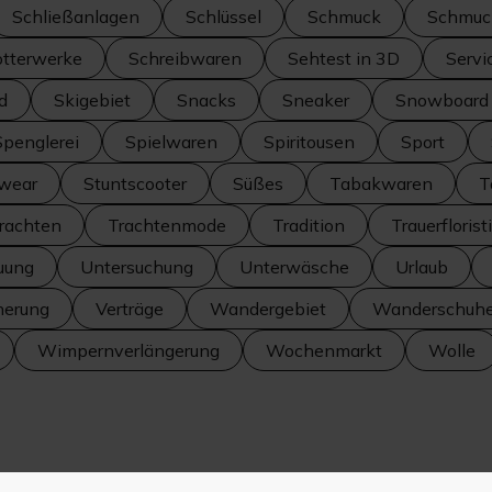
Schließanlagen
Schlüssel
Schmuck
Schmuc
tterwerke
Schreibwaren
Sehtest in 3D
Servi
d
Skigebiet
Snacks
Sneaker
Snowboard
Spenglerei
Spielwaren
Spiritousen
Sport
twear
Stuntscooter
Süßes
Tabakwaren
T
rachten
Trachtenmode
Tradition
Trauerflorist
uung
Untersuchung
Unterwäsche
Urlaub
herung
Verträge
Wandergebiet
Wanderschuh
Wimpernverlängerung
Wochenmarkt
Wolle