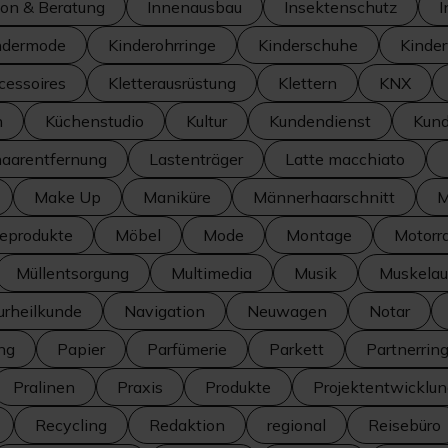
ion & Beratung
Innenausbau
Insektenschutz
I
ndermode
Kinderohrringe
Kinderschuhe
Kinde
cessoires
Kletterausrüstung
Klettern
KNX
n
Küchenstudio
Kultur
Kundendienst
Kund
haarentfernung
Lastenträger
Latte macchiato
Make Up
Maniküre
Männerhaarschnitt
M
seprodukte
Möbel
Mode
Montage
Motorr
Müllentsorgung
Multimedia
Musik
Muskelau
urheilkunde
Navigation
Neuwagen
Notar
ng
Papier
Parfümerie
Parkett
Partnerrin
Pralinen
Praxis
Produkte
Projektentwicklu
Recycling
Redaktion
regional
Reisebüro