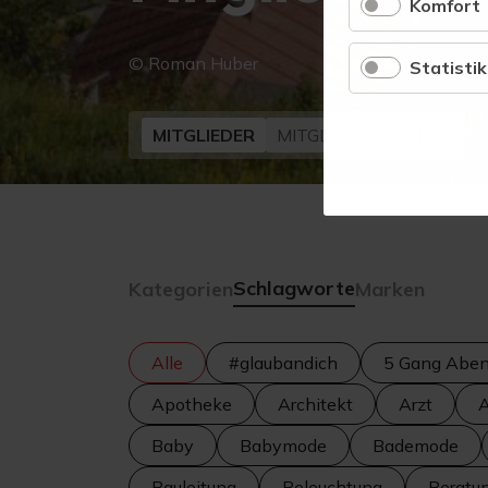
Komfort
© Roman Huber
Statistik
MITGLIEDER
MITGLIED WERDEN
Schlagworte
Kategorien
Marken
Alle
#glaubandich
5 Gang Abe
Apotheke
Architekt
Arzt
A
Baby
Babymode
Bademode
Bauleitung
Beleuchtung
Beratu