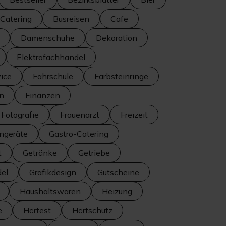
Catering
Busreisen
Cafe
Damenschuhe
Dekoration
Elektrofachhandel
ice
Fahrschule
Farbsteinringe
en
Finanzen
Fotografie
Frauenarzt
Freizeit
ngeräte
Gastro-Catering
t
Getränke
Getriebe
el
Grafikdesign
Gutscheine
Haushaltswaren
Heizung
e
Hörtest
Hörtschutz