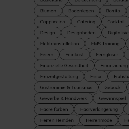
Blumen
Bodenlegen
Borrito
Cappuccino
Catering
Cocktail
Design
Designboden
Digitalisi
Elektroinstallation
EMS Training
Feiern
Feinkost
Ferngläser
Finanzielle Gesundheit
Finanzierung
Freizeitgestaltung
Frisör
Frühst
Gastronimie & Tourismus
Gebäck
Gewerbe & Handwerk
Gewinnspiel
Haare färben
Haarverlängerung
Herren Hemden
Herrenmode
H