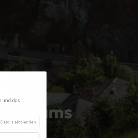
n und das
eck-Zams
für
Details einblenden
Essenziell