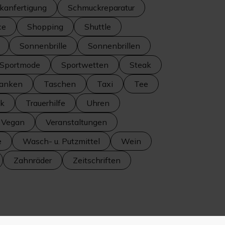
kanfertigung
Schmuckreparatur
ce
Shopping
Shuttle
Sonnenbrille
Sonnenbrillen
Sportmode
Sportwetten
Steak
anken
Taschen
Taxi
Tee
ik
Trauerhilfe
Uhren
Vegan
Veranstaltungen
e
Wasch- u. Putzmittel
Wein
Zahnräder
Zeitschriften