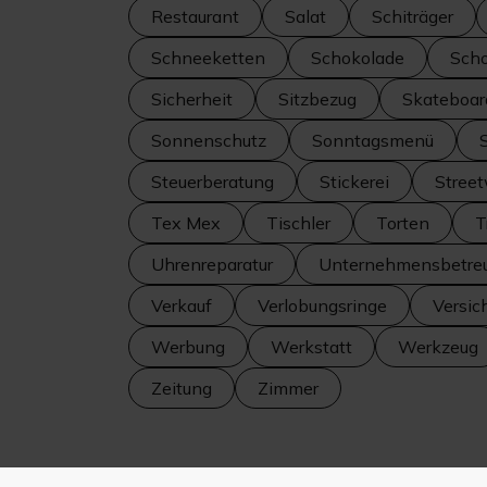
Restaurant
Salat
Schiträger
Schneeketten
Schokolade
Scho
Sicherheit
Sitzbezug
Skateboar
Sonnenschutz
Sonntagsmenü
Steuerberatung
Stickerei
Stree
Tex Mex
Tischler
Torten
T
Uhrenreparatur
Unternehmensbetre
Verkauf
Verlobungsringe
Versic
Werbung
Werkstatt
Werkzeug
Zeitung
Zimmer