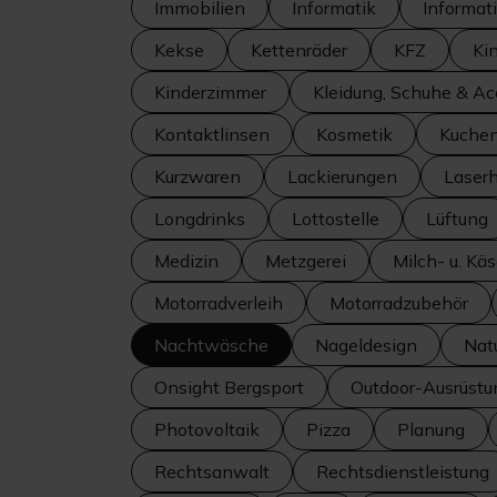
Immobilien
Informatik
Informat
Kekse
Kettenräder
KFZ
Ki
Kinderzimmer
Kleidung, Schuhe & Ac
Kontaktlinsen
Kosmetik
Kuche
Kurzwaren
Lackierungen
Laser
Longdrinks
Lottostelle
Lüftung
Medizin
Metzgerei
Milch- u. Kä
Motorradverleih
Motorradzubehör
Nachtwäsche
Nageldesign
Nat
Onsight Bergsport
Outdoor-Ausrüstu
Photovoltaik
Pizza
Planung
Rechtsanwalt
Rechtsdienstleistung