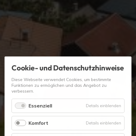
Cookie- und Datenschutzhinweise
Diese Webseite verwendet Cookies, um bestimmte
Funktionen zu ermöglichen und das Angebot zu
verbessern.
Essenziell
für
Details einblenden
Essenzie
Komfort
für
Details einblenden
Komfort