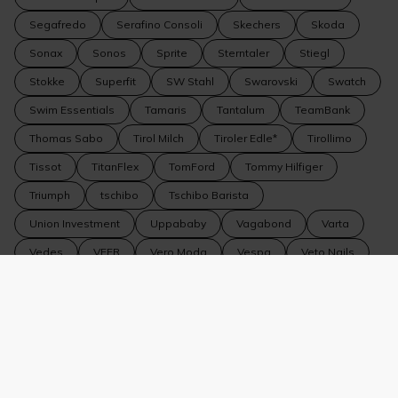
Segafredo
Serafino Consoli
Skechers
Skoda
Sonax
Sonos
Sprite
Sterntaler
Stiegl
Stokke
Superfit
SW Stahl
Swarovski
Swatch
Swim Essentials
Tamaris
Tantalum
TeamBank
Thomas Sabo
Tirol Milch
Tiroler Edle*
Tirollimo
Tissot
TitanFlex
TomFord
Tommy Hilfiger
Triumph
tschibo
Tschibo Barista
Union Investment
Uppababy
Vagabond
Varta
Vedes
VEER
Vero Moda
Vespa
Veto Nails
Volkswagen
Volkswagen Nutzfahrzeuge
Volvo
WeitzerParkett
WELLA
Wiberg
Wildride
Winkler Fine Jewelry
WMF
WOLF 1834
Yamaha
YouMaWo
Zeiss
Zipfer