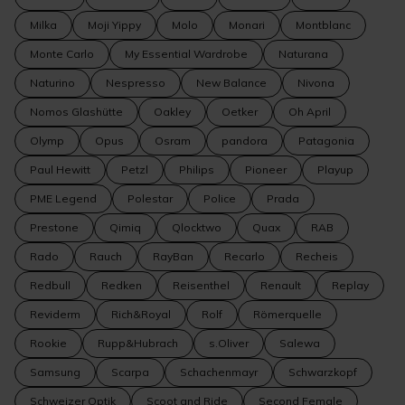
Milka
Moji Yippy
Molo
Monari
Montblanc
Monte Carlo
My Essential Wardrobe
Naturana
Naturino
Nespresso
New Balance
Nivona
Nomos Glashütte
Oakley
Oetker
Oh April
Olymp
Opus
Osram
pandora
Patagonia
Paul Hewitt
Petzl
Philips
Pioneer
Playup
PME Legend
Polestar
Police
Prada
Prestone
Qimiq
Qlocktwo
Quax
RAB
Rado
Rauch
RayBan
Recarlo
Recheis
Redbull
Redken
Reisenthel
Renault
Replay
Reviderm
Rich&Royal
Rolf
Römerquelle
Rookie
Rupp&Hubrach
s.Oliver
Salewa
Samsung
Scarpa
Schachenmayr
Schwarzkopf
Schweizer Optik
Scoot and Ride
Second Female