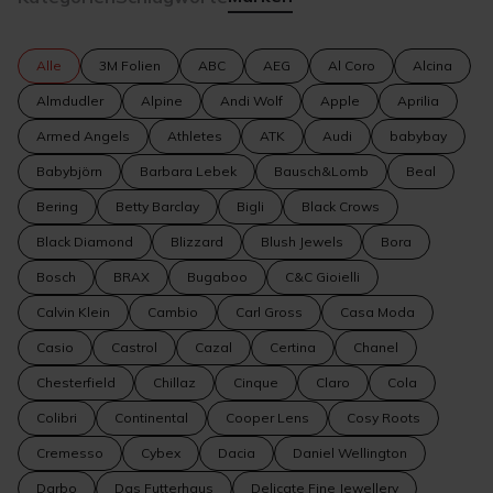
Alle
3M Folien
ABC
AEG
Al Coro
Alcina
Almdudler
Alpine
Andi Wolf
Apple
Aprilia
Armed Angels
Athletes
ATK
Audi
babybay
Babybjörn
Barbara Lebek
Bausch&Lomb
Beal
Bering
Betty Barclay
Bigli
Black Crows
Black Diamond
Blizzard
Blush Jewels
Bora
Bosch
BRAX
Bugaboo
C&C Gioielli
Calvin Klein
Cambio
Carl Gross
Casa Moda
Casio
Castrol
Cazal
Certina
Chanel
Chesterfield
Chillaz
Cinque
Claro
Cola
Colibri
Continental
Cooper Lens
Cosy Roots
Cremesso
Cybex
Dacia
Daniel Wellington
Darbo
Das Futterhaus
Delicate Fine Jewellery