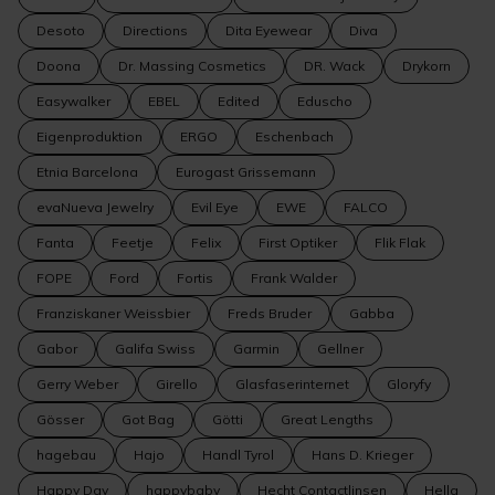
Desoto
Directions
Dita Eyewear
Diva
Doona
Dr. Massing Cosmetics
DR. Wack
Drykorn
Easywalker
EBEL
Edited
Eduscho
Eigenproduktion
ERGO
Eschenbach
Etnia Barcelona
Eurogast Grissemann
evaNueva Jewelry
Evil Eye
EWE
FALCO
Fanta
Feetje
Felix
First Optiker
Flik Flak
FOPE
Ford
Fortis
Frank Walder
Franziskaner Weissbier
Freds Bruder
Gabba
Gabor
Galifa Swiss
Garmin
Gellner
Gerry Weber
Girello
Glasfaserinternet
Gloryfy
Gösser
Got Bag
Götti
Great Lengths
hagebau
Hajo
Handl Tyrol
Hans D. Krieger
Happy Day
happybaby
Hecht Contactlinsen
Hella