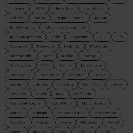
Hisense
HOYA
Hugo Boss
Hydrafacial
ic-berlin
imago
Jacques Lemans
Jaguar
Jet Set Beauty
Johann von Goisern JvG
Johnson&Johnson
Joolz
Jörg Heinz
JOTT
Jura
Kawasaki
Kenwood
Kerbholz
Kitchenaid
Klammeraffe
Knorr
Koeka
Kotanyi
Kris Fashion
KTM
Kumho
La Sportiva
Lang Wolle
Lashboom
Leander
Leevje
Legero
Liebherr
Lindberg
Liqui Moly
Loewe
Longines
Lowa
MAC
Malfin Gin
Maman et Sophie
Marc O'Polo
Marco Bicego
Mattioli
Maui Jim
Maurice Lacroix
Max Kemper
Maxi Cosi
Mayoral
Mbym
Meguiars
Meindl
Meister
Menicon
Mexx
Michelin
Miele