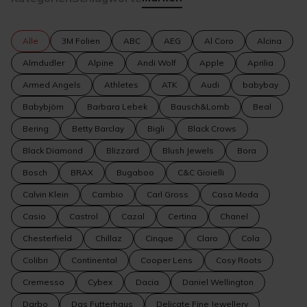
Alle
3M Folien
ABC
AEG
Al Coro
Alcina
Almdudler
Alpine
Andi Wolf
Apple
Aprilia
Armed Angels
Athletes
ATK
Audi
babybay
Babybjörn
Barbara Lebek
Bausch&Lomb
Beal
Bering
Betty Barclay
Bigli
Black Crows
Black Diamond
Blizzard
Blush Jewels
Bora
Bosch
BRAX
Bugaboo
C&C Gioielli
Calvin Klein
Cambio
Carl Gross
Casa Moda
Casio
Castrol
Cazal
Certina
Chanel
Chesterfield
Chillaz
Cinque
Claro
Cola
Colibri
Continental
Cooper Lens
Cosy Roots
Cremesso
Cybex
Dacia
Daniel Wellington
Darbo
Das Futterhaus
Delicate Fine Jewellery