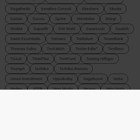
Segafredo
Serafino Consoli
Skechers
Skoda
Sonax
Sonos
Sprite
Sterntaler
Stiegl
Stokke
Superfit
SW Stahl
Swarovski
Swatch
Swim Essentials
Tamaris
Tantalum
TeamBank
Thomas Sabo
Tirol Milch
Tiroler Edle*
Tirollimo
Tissot
TitanFlex
TomFord
Tommy Hilfiger
Triumph
tschibo
Tschibo Barista
Union Investment
Uppababy
Vagabond
Varta
Vedes
VEER
Vero Moda
Vespa
Veto Nails
Volkswagen
Volkswagen Nutzfahrzeuge
Volvo
WeitzerParkett
WELLA
Wiberg
Wildride
Winkler Fine Jewelry
WMF
WOLF 1834
Yamaha
YouMaWo
Zeiss
Zipfer