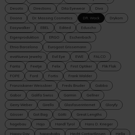
Desoto
Directions
Dita Eyewear
Diva
Doona
Dr. Massing Cosmetics
DR. Wack
Drykorn
Easywalker
EBEL
Edited
Eduscho
Eigenproduktion
ERGO
Eschenbach
Etnia Barcelona
Eurogast Grissemann
evaNueva Jewelry
Evil Eye
EWE
FALCO
Fanta
Feetje
Felix
First Optiker
Flik Flak
FOPE
Ford
Fortis
Frank Walder
Franziskaner Weissbier
Freds Bruder
Gabba
Gabor
Galifa Swiss
Garmin
Gellner
Gerry Weber
Girello
Glasfaserinternet
Gloryfy
Gösser
Got Bag
Götti
Great Lengths
hagebau
Hajo
Handl Tyrol
Hans D. Krieger
Happy Day
happybaby
Hecht Contactlinsen
Hella