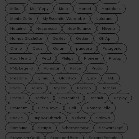
Milka
Moji Yippy
Molo
Monari
Montblanc
Monte Carlo
My Essential Wardrobe
Naturana
Naturino
Nespresso
New Balance
Nivona
Nomos Glashütte
Oakley
Oetker
Oh April
Olymp
Opus
Osram
pandora
Patagonia
Paul Hewitt
Petzl
Philips
Pioneer
Playup
PME Legend
Polestar
Police
Prada
Prestone
Qimiq
Qlocktwo
Quax
RAB
Rado
Rauch
RayBan
Recarlo
Recheis
Redbull
Redken
Reisenthel
Renault
Replay
Reviderm
Rich&Royal
Rolf
Römerquelle
Rookie
Rupp&Hubrach
s.Oliver
Salewa
Samsung
Scarpa
Schachenmayr
Schwarzkopf
Schweizer Optik
Scoot and Ride
Second Female