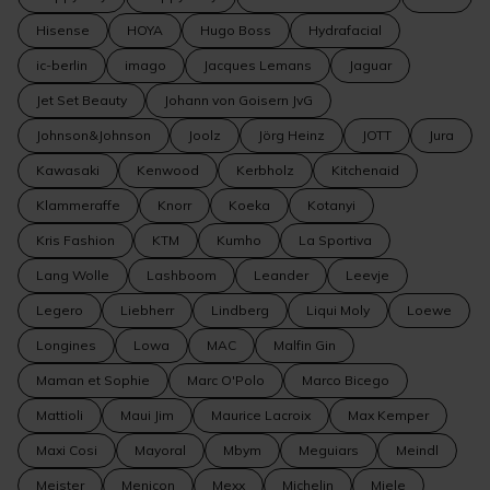
Hisense
HOYA
Hugo Boss
Hydrafacial
ic-berlin
imago
Jacques Lemans
Jaguar
Jet Set Beauty
Johann von Goisern JvG
Johnson&Johnson
Joolz
Jörg Heinz
JOTT
Jura
Kawasaki
Kenwood
Kerbholz
Kitchenaid
Klammeraffe
Knorr
Koeka
Kotanyi
Kris Fashion
KTM
Kumho
La Sportiva
Lang Wolle
Lashboom
Leander
Leevje
Legero
Liebherr
Lindberg
Liqui Moly
Loewe
Longines
Lowa
MAC
Malfin Gin
Maman et Sophie
Marc O'Polo
Marco Bicego
Mattioli
Maui Jim
Maurice Lacroix
Max Kemper
Maxi Cosi
Mayoral
Mbym
Meguiars
Meindl
Meister
Menicon
Mexx
Michelin
Miele