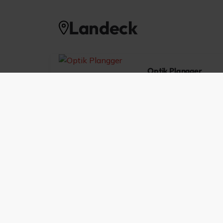
Landeck
Optik Plangger
Augenoptik, Malserstraße
Heute geöffnet von 09:0
Mitglied werden
Werden auch Sie mit Ihrem Betrieb Teil der
Landeck-Zams und profitieren sie von einer
vielen Vorteilen für Ihr Unternehmen.