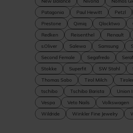
New Balance
Nivona
Nomos Gl
Patagonia
Paul Hewitt
Petzl
Prestone
Qimiq
Qlocktwo
Redken
Reisenthel
Renault
s.Oliver
Salewa
Samsung
Second Female
Segafredo
Sera
Stokke
Superfit
SW Stahl
Thomas Sabo
Tirol Milch
Tirole
tschibo
Tschibo Barista
Union 
Vespa
Veto Nails
Volkswagen
Wildride
Winkler Fine Jewelry