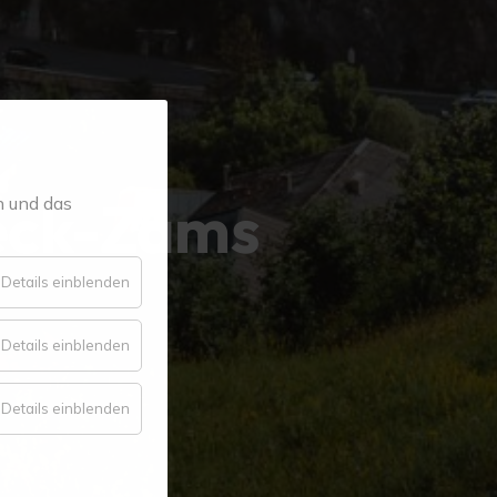
eck-Zams
n und das
für
Details einblenden
Essenziell
für
Details einblenden
Komfort
für
Details einblenden
Statistik