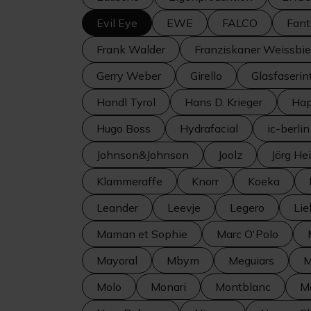
Evil Eye
EWE
FALCO
Fant
Frank Walder
Franziskaner Weissbie
Gerry Weber
Girello
Glasfaserin
Handl Tyrol
Hans D. Krieger
Hap
Hugo Boss
Hydrafacial
ic-berlin
Johnson&Johnson
Joolz
Jörg He
Klammeraffe
Knorr
Koeka
Leander
Leevje
Legero
Lie
Maman et Sophie
Marc O'Polo
Mayoral
Mbym
Meguiars
M
Molo
Monari
Montblanc
M