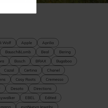
i Wolf
Apple
Aprilia
Bausch&Lomb
Beal
Bering
ra
Bosch
BRAX
Bugaboo
Cazal
Certina
Chanel
ens
Cosy Roots
Cremesso
y
Desoto
Directions
sywalker
EBEL
Edited
semann
evaNueva Jewelry