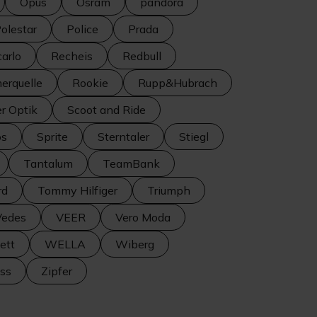
Opus
Osram
pandora
olestar
Police
Prada
arlo
Recheis
Redbull
erquelle
Rookie
Rupp&Hubrach
r Optik
Scoot and Ride
os
Sprite
Sterntaler
Stiegl
Tantalum
TeamBank
rd
Tommy Hilfiger
Triumph
Vedes
VEER
Vero Moda
ett
WELLA
Wiberg
iss
Zipfer