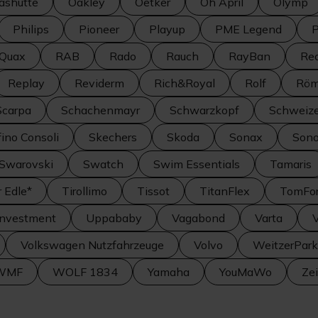
ashütte
Oakley
Oetker
Oh April
Olymp
Philips
Pioneer
Playup
PME Legend
P
Quax
RAB
Rado
Rauch
RayBan
Rec
Replay
Reviderm
Rich&Royal
Rolf
Röm
Scarpa
Schachenmayr
Schwarzkopf
Schweize
fino Consoli
Skechers
Skoda
Sonax
Son
Swarovski
Swatch
Swim Essentials
Tamaris
r Edle*
Tirollimo
Tissot
TitanFlex
TomFo
Investment
Uppababy
Vagabond
Varta
Volkswagen Nutzfahrzeuge
Volvo
WeitzerPark
WMF
WOLF 1834
Yamaha
YouMaWo
Ze