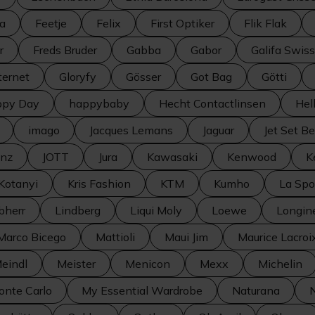
a
Feetje
Felix
First Optiker
Flik Flak
r
Freds Bruder
Gabba
Gabor
Galifa Swiss
ternet
Gloryfy
Gösser
Got Bag
Götti
py Day
happybaby
Hecht Contactlinsen
Hel
imago
Jacques Lemans
Jaguar
Jet Set B
inz
JOTT
Jura
Kawasaki
Kenwood
K
Kotanyi
Kris Fashion
KTM
Kumho
La Spo
bherr
Lindberg
Liqui Moly
Loewe
Longin
Marco Bicego
Mattioli
Maui Jim
Maurice Lacroi
eindl
Meister
Menicon
Mexx
Michelin
onte Carlo
My Essential Wardrobe
Naturana
N