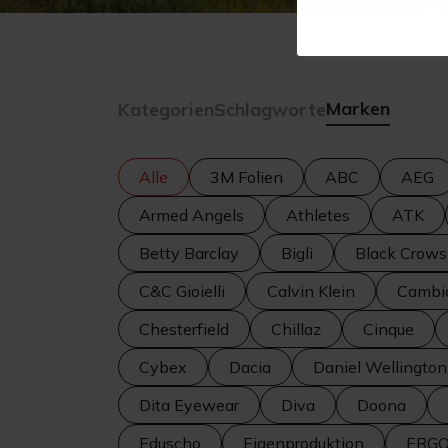
Marken
Kategorien
Schlagworte
Alle
3M Folien
ABC
AEG
Armed Angels
Athletes
ATK
Betty Barclay
Bigli
Black Crows
C&C Gioielli
Calvin Klein
Cambi
Chesterfield
Chillaz
Cinque
Cybex
Dacia
Daniel Wellington
Dita Eyewear
Diva
Doona
Eduscho
Eigenproduktion
ERG