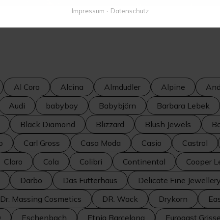
Impressum
Datenschutz
Al Coro
Alcina
Almdudler
Alpine
And
Audi
babybay
Babybjörn
Barbara Lebek
Black Diamond
Blizzard
Blush Jewels
Bo
o
Carl Gross
Casa Moda
Casio
Castrol
Claro
Cola
Colibri
Continental
Cooper L
Darbo
Das Futterhaus
Delicate Fine Jeweller
Dr. Massing Cosmetics
DR. Wack
Drykorn
Ea
O
Eschenbach
Etnia Barcelona
Eurogast Gris