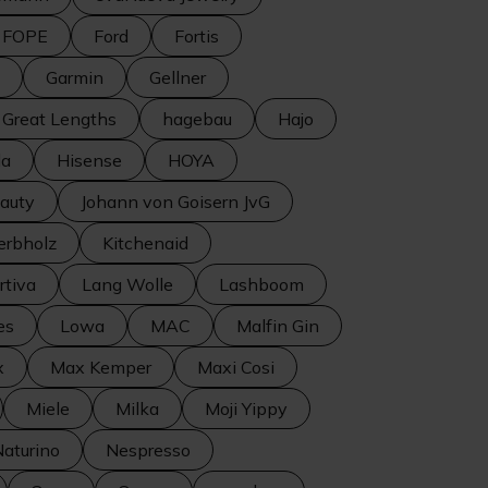
FOPE
Ford
Fortis
Garmin
Gellner
Great Lengths
hagebau
Hajo
la
Hisense
HOYA
eauty
Johann von Goisern JvG
erbholz
Kitchenaid
rtiva
Lang Wolle
Lashboom
es
Lowa
MAC
Malfin Gin
x
Max Kemper
Maxi Cosi
Miele
Milka
Moji Yippy
aturino
Nespresso