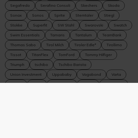
Segafredo
Serafino Consoli
Skechers
Skoda
Sonax
Sonos
Sprite
Sterntaler
Stiegl
Stokke
Superfit
SW Stahl
Swarovski
Swatch
Swim Essentials
Tamaris
Tantalum
TeamBank
Thomas Sabo
Tirol Milch
Tiroler Edle*
Tirollimo
Tissot
TitanFlex
TomFord
Tommy Hilfiger
Triumph
tschibo
Tschibo Barista
Union Investment
Uppababy
Vagabond
Varta
Vedes
VEER
Vero Moda
Vespa
Veto Nails
Volkswagen
Volkswagen Nutzfahrzeuge
Volvo
WeitzerParkett
WELLA
Wiberg
Wildride
Winkler Fine Jewelry
WMF
WOLF 1834
Yamaha
YouMaWo
Zeiss
Zipfer