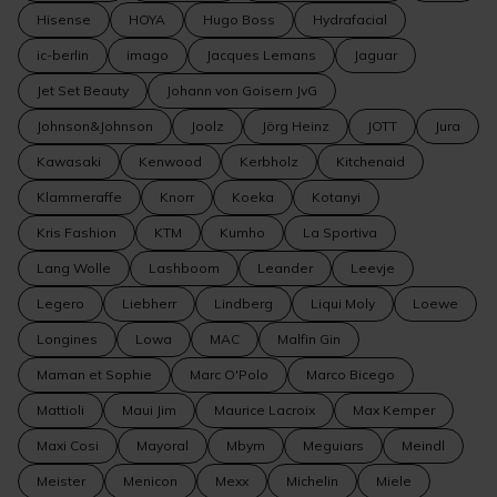
Hisense
HOYA
Hugo Boss
Hydrafacial
ic-berlin
imago
Jacques Lemans
Jaguar
Jet Set Beauty
Johann von Goisern JvG
Johnson&Johnson
Joolz
Jörg Heinz
JOTT
Jura
Kawasaki
Kenwood
Kerbholz
Kitchenaid
Klammeraffe
Knorr
Koeka
Kotanyi
Kris Fashion
KTM
Kumho
La Sportiva
Lang Wolle
Lashboom
Leander
Leevje
Legero
Liebherr
Lindberg
Liqui Moly
Loewe
Longines
Lowa
MAC
Malfin Gin
Maman et Sophie
Marc O'Polo
Marco Bicego
Mattioli
Maui Jim
Maurice Lacroix
Max Kemper
Maxi Cosi
Mayoral
Mbym
Meguiars
Meindl
Meister
Menicon
Mexx
Michelin
Miele