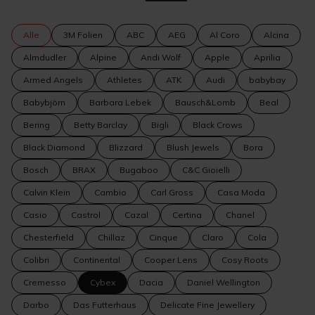
Alle
3M Folien
ABC
AEG
Al Coro
Alcina
Almdudler
Alpine
Andi Wolf
Apple
Aprilia
Armed Angels
Athletes
ATK
Audi
babybay
Babybjörn
Barbara Lebek
Bausch&Lomb
Beal
Bering
Betty Barclay
Bigli
Black Crows
Black Diamond
Blizzard
Blush Jewels
Bora
Bosch
BRAX
Bugaboo
C&C Gioielli
Calvin Klein
Cambio
Carl Gross
Casa Moda
Casio
Castrol
Cazal
Certina
Chanel
Chesterfield
Chillaz
Cinque
Claro
Cola
Colibri
Continental
Cooper Lens
Cosy Roots
Cremesso
Cybex
Dacia
Daniel Wellington
Darbo
Das Futterhaus
Delicate Fine Jewellery