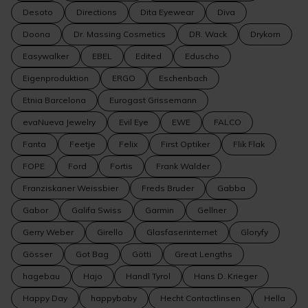
Desoto
Directions
Dita Eyewear
Diva
Doona
Dr. Massing Cosmetics
DR. Wack
Drykorn
Easywalker
EBEL
Edited
Eduscho
Eigenproduktion
ERGO
Eschenbach
Etnia Barcelona
Eurogast Grissemann
evaNueva Jewelry
Evil Eye
EWE
FALCO
Fanta
Feetje
Felix
First Optiker
Flik Flak
FOPE
Ford
Fortis
Frank Walder
Franziskaner Weissbier
Freds Bruder
Gabba
Gabor
Galifa Swiss
Garmin
Gellner
Gerry Weber
Girello
Glasfaserinternet
Gloryfy
Gösser
Got Bag
Götti
Great Lengths
hagebau
Hajo
Handl Tyrol
Hans D. Krieger
Happy Day
happybaby
Hecht Contactlinsen
Hella