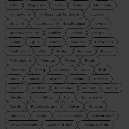
Milka
Moji Yippy
Molo
Monari
Montblanc
Monte Carlo
My Essential Wardrobe
Naturana
Naturino
Nespresso
New Balance
Nivona
Nomos Glashütte
Oakley
Oetker
Oh April
Olymp
Opus
Osram
pandora
Patagonia
Paul Hewitt
Petzl
Philips
Pioneer
Playup
PME Legend
Polestar
Police
Prada
Prestone
Qimiq
Qlocktwo
Quax
RAB
Rado
Rauch
RayBan
Recarlo
Recheis
Redbull
Redken
Reisenthel
Renault
Replay
Reviderm
Rich&Royal
Rolf
Römerquelle
Rookie
Rupp&Hubrach
s.Oliver
Salewa
Samsung
Scarpa
Schachenmayr
Schwarzkopf
Schweizer Optik
Scoot and Ride
Second Female