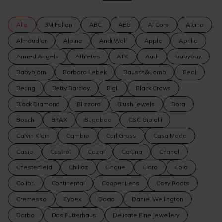
Alle
3M Folien
ABC
AEG
Al Coro
Alcina
Almdudler
Alpine
Andi Wolf
Apple
Aprilia
Armed Angels
Athletes
ATK
Audi
babybay
Babybjörn
Barbara Lebek
Bausch&Lomb
Beal
Bering
Betty Barclay
Bigli
Black Crows
Black Diamond
Blizzard
Blush Jewels
Bora
Bosch
BRAX
Bugaboo
C&C Gioielli
Calvin Klein
Cambio
Carl Gross
Casa Moda
Casio
Castrol
Cazal
Certina
Chanel
Chesterfield
Chillaz
Cinque
Claro
Cola
Colibri
Continental
Cooper Lens
Cosy Roots
Cremesso
Cybex
Dacia
Daniel Wellington
Darbo
Das Futterhaus
Delicate Fine Jewellery