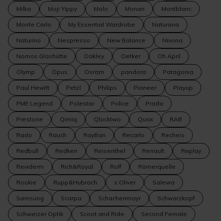
Milka
Moji Yippy
Molo
Monari
Montblanc
Monte Carlo
My Essential Wardrobe
Naturana
Naturino
Nespresso
New Balance
Nivona
Nomos Glashütte
Oakley
Oetker
Oh April
Olymp
Opus
Osram
pandora
Patagonia
Paul Hewitt
Petzl
Philips
Pioneer
Playup
PME Legend
Polestar
Police
Prada
Prestone
Qimiq
Qlocktwo
Quax
RAB
Rado
Rauch
RayBan
Recarlo
Recheis
Redbull
Redken
Reisenthel
Renault
Replay
Reviderm
Rich&Royal
Rolf
Römerquelle
Rookie
Rupp&Hubrach
s.Oliver
Salewa
Samsung
Scarpa
Schachenmayr
Schwarzkopf
Schweizer Optik
Scoot and Ride
Second Female