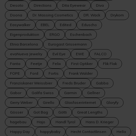
Desoto
Directions
Dita Eyewear
Diva
Doona
Dr. Massing Cosmetics
DR. Wack
Drykorn
Easywalker
EBEL
Edited
Eduscho
Eigenproduktion
ERGO
Eschenbach
Etnia Barcelona
Eurogast Grissemann
evaNueva Jewelry
Evil Eye
EWE
FALCO
Fanta
Feetje
Felix
First Optiker
Flik Flak
FOPE
Ford
Fortis
Frank Walder
Franziskaner Weissbier
Freds Bruder
Gabba
Gabor
Galifa Swiss
Garmin
Gellner
Gerry Weber
Girello
Glasfaserinternet
Gloryfy
Gösser
Got Bag
Götti
Great Lengths
hagebau
Hajo
Handl Tyrol
Hans D. Krieger
Happy Day
happybaby
Hecht Contactlinsen
Hella