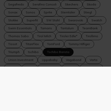
Segafredo
Serafino Consoli
Skechers
Skoda
Sonax
Sonos
Sprite
Sterntaler
Stiegl
Stokke
Superfit
SW Stahl
Swarovski
Swatch
Swim Essentials
Tamaris
Tantalum
TeamBank
Thomas Sabo
Tirol Milch
Tiroler Edle*
Tirollimo
Tissot
TitanFlex
TomFord
Tommy Hilfiger
Triumph
tschibo
Tschibo Barista
Union Investment
Uppababy
Vagabond
Varta
Vedes
VEER
Vero Moda
Vespa
Veto Nails
Volkswagen
Volkswagen Nutzfahrzeuge
Volvo
WeitzerParkett
WELLA
Wiberg
Wildride
Winkler Fine Jewelry
WMF
WOLF 1834
Yamaha
YouMaWo
Zeiss
Zipfer