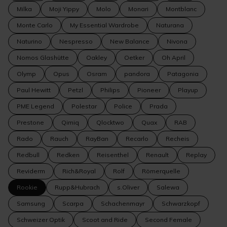
Milka
Moji Yippy
Molo
Monari
Montblanc
Monte Carlo
My Essential Wardrobe
Naturana
Naturino
Nespresso
New Balance
Nivona
Nomos Glashütte
Oakley
Oetker
Oh April
Olymp
Opus
Osram
pandora
Patagonia
Paul Hewitt
Petzl
Philips
Pioneer
Playup
PME Legend
Polestar
Police
Prada
Prestone
Qimiq
Qlocktwo
Quax
RAB
Rado
Rauch
RayBan
Recarlo
Recheis
Redbull
Redken
Reisenthel
Renault
Replay
Reviderm
Rich&Royal
Rolf
Römerquelle
Rookie
Rupp&Hubrach
s.Oliver
Salewa
Samsung
Scarpa
Schachenmayr
Schwarzkopf
Schweizer Optik
Scoot and Ride
Second Female