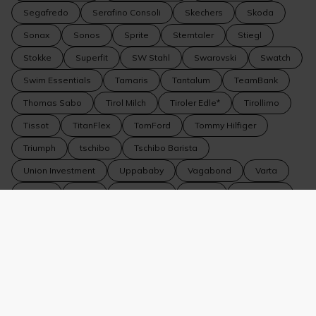
Segafredo
Serafino Consoli
Skechers
Skoda
Sonax
Sonos
Sprite
Sterntaler
Stiegl
Stokke
Superfit
SW Stahl
Swarovski
Swatch
Swim Essentials
Tamaris
Tantalum
TeamBank
Thomas Sabo
Tirol Milch
Tiroler Edle*
Tirollimo
Tissot
TitanFlex
TomFord
Tommy Hilfiger
Triumph
tschibo
Tschibo Barista
Union Investment
Uppababy
Vagabond
Varta
Vedes
VEER
Vero Moda
Vespa
Veto Nails
Volkswagen
Volkswagen Nutzfahrzeuge
Volvo
WeitzerParkett
WELLA
Wiberg
Wildride
Winkler Fine Jewelry
WMF
WOLF 1834
Yamaha
YouMaWo
Zeiss
Zipfer