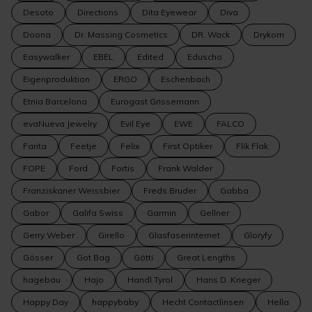
Desoto
Directions
Dita Eyewear
Diva
Doona
Dr. Massing Cosmetics
DR. Wack
Drykorn
Easywalker
EBEL
Edited
Eduscho
Eigenproduktion
ERGO
Eschenbach
Etnia Barcelona
Eurogast Grissemann
evaNueva Jewelry
Evil Eye
EWE
FALCO
Fanta
Feetje
Felix
First Optiker
Flik Flak
FOPE
Ford
Fortis
Frank Walder
Franziskaner Weissbier
Freds Bruder
Gabba
Gabor
Galifa Swiss
Garmin
Gellner
Gerry Weber
Girello
Glasfaserinternet
Gloryfy
Gösser
Got Bag
Götti
Great Lengths
hagebau
Hajo
Handl Tyrol
Hans D. Krieger
Happy Day
happybaby
Hecht Contactlinsen
Hella