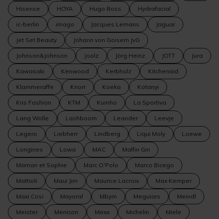
Hisense
HOYA
Hugo Boss
Hydrafacial
ic-berlin
imago
Jacques Lemans
Jaguar
Jet Set Beauty
Johann von Goisern JvG
Johnson&Johnson
Joolz
Jörg Heinz
JOTT
Jura
Kawasaki
Kenwood
Kerbholz
Kitchenaid
Klammeraffe
Knorr
Koeka
Kotanyi
Kris Fashion
KTM
Kumho
La Sportiva
Lang Wolle
Lashboom
Leander
Leevje
Legero
Liebherr
Lindberg
Liqui Moly
Loewe
Longines
Lowa
MAC
Malfin Gin
Maman et Sophie
Marc O'Polo
Marco Bicego
Mattioli
Maui Jim
Maurice Lacroix
Max Kemper
Maxi Cosi
Mayoral
Mbym
Meguiars
Meindl
Meister
Menicon
Mexx
Michelin
Miele