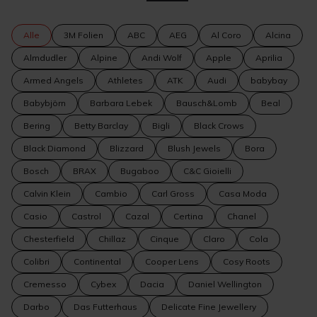
Alle
3M Folien
ABC
AEG
Al Coro
Alcina
Almdudler
Alpine
Andi Wolf
Apple
Aprilia
Armed Angels
Athletes
ATK
Audi
babybay
Babybjörn
Barbara Lebek
Bausch&Lomb
Beal
Bering
Betty Barclay
Bigli
Black Crows
Black Diamond
Blizzard
Blush Jewels
Bora
Bosch
BRAX
Bugaboo
C&C Gioielli
Calvin Klein
Cambio
Carl Gross
Casa Moda
Casio
Castrol
Cazal
Certina
Chanel
Chesterfield
Chillaz
Cinque
Claro
Cola
Colibri
Continental
Cooper Lens
Cosy Roots
Cremesso
Cybex
Dacia
Daniel Wellington
Darbo
Das Futterhaus
Delicate Fine Jewellery