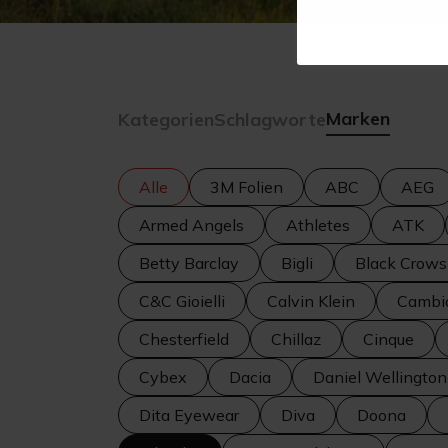
Marken
Kategorien
Schlagworte
Alle
3M Folien
ABC
AEG
Armed Angels
Athletes
ATK
Betty Barclay
Bigli
Black Crows
C&C Gioielli
Calvin Klein
Cambi
Chesterfield
Chillaz
Cinque
Cybex
Dacia
Daniel Wellington
Dita Eyewear
Diva
Doona