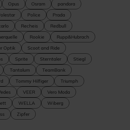
Opus
Osram
pandora
olestar
Police
Prada
arlo
Recheis
Redbull
erquelle
Rookie
Rupp&Hubrach
r Optik
Scoot and Ride
os
Sprite
Sterntaler
Stiegl
Tantalum
TeamBank
rd
Tommy Hilfiger
Triumph
Vedes
VEER
Vero Moda
ett
WELLA
Wiberg
iss
Zipfer