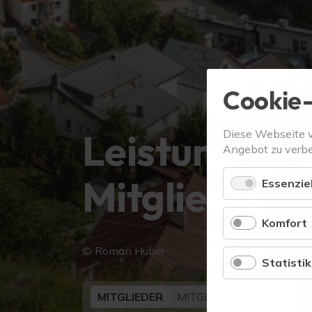
Cookie-
Leistungsge
Diese Webseite 
Angebot zu verbe
Mitglieder
Essenziel
Komfort
© Roman Huber
Statistik
MITGLIEDER
MITGLIED WERDEN