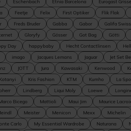
O
Eschenbach
Etnia Barcelona
Eurogast Gris
a
Feetje
Felix
First Optiker
Flik Flak
r
Freds Bruder
Gabba
Gabor
Galifa Swiss
ternet
Gloryfy
Gösser
Got Bag
Götti
py Day
happybaby
Hecht Contactlinsen
Hel
imago
Jacques Lemans
Jaguar
Jet Set B
inz
JOTT
Jura
Kawasaki
Kenwood
K
Kotanyi
Kris Fashion
KTM
Kumho
La Spo
bherr
Lindberg
Liqui Moly
Loewe
Longin
Marco Bicego
Mattioli
Maui Jim
Maurice Lacroi
eindl
Meister
Menicon
Mexx
Michelin
onte Carlo
My Essential Wardrobe
Naturana
N