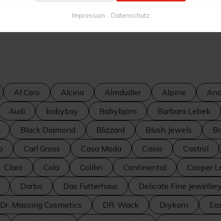
Impressum
Datenschutz
Al Coro
Alcina
Almdudler
Alpine
And
Audi
babybay
Babybjörn
Barbara Lebek
Black Diamond
Blizzard
Blush Jewels
Bo
o
Carl Gross
Casa Moda
Casio
Castrol
Claro
Cola
Colibri
Continental
Cooper L
Darbo
Das Futterhaus
Delicate Fine Jeweller
Dr. Massing Cosmetics
DR. Wack
Drykorn
Ea