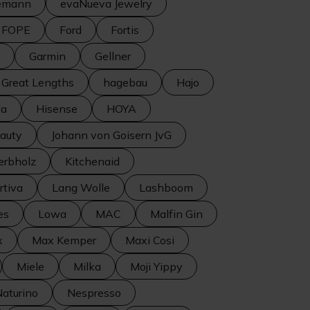
semann
evaNueva Jewelry
FOPE
Ford
Fortis
Garmin
Gellner
Great Lengths
hagebau
Hajo
la
Hisense
HOYA
eauty
Johann von Goisern JvG
erbholz
Kitchenaid
rtiva
Lang Wolle
Lashboom
es
Lowa
MAC
Malfin Gin
x
Max Kemper
Maxi Cosi
Miele
Milka
Moji Yippy
aturino
Nespresso