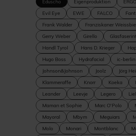
Eduscho
Eigenproduktion
ERG
Evil Eye
EWE
FALCO
Fant
Frank Walder
Franziskaner Weissbie
Gerry Weber
Girello
Glasfaserin
Handl Tyrol
Hans D. Krieger
Hap
Hugo Boss
Hydrafacial
ic-berlin
Johnson&Johnson
Joolz
Jörg He
Klammeraffe
Knorr
Koeka
Leander
Leevje
Legero
Lie
Maman et Sophie
Marc O'Polo
Mayoral
Mbym
Meguiars
M
Molo
Monari
Montblanc
M