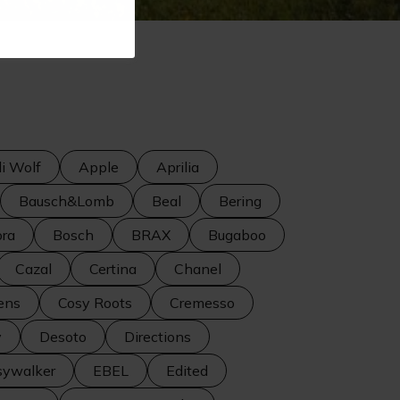
i Wolf
Apple
Aprilia
Bausch&Lomb
Beal
Bering
ra
Bosch
BRAX
Bugaboo
Cazal
Certina
Chanel
ens
Cosy Roots
Cremesso
y
Desoto
Directions
sywalker
EBEL
Edited