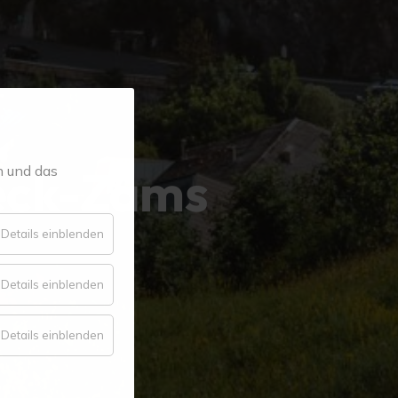
eck-Zams
n und das
für
Details einblenden
Essenziell
für
Details einblenden
Komfort
für
Details einblenden
Statistik