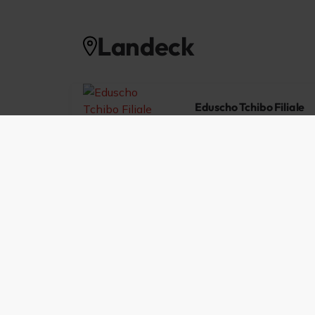
Landeck
Eduscho Tchibo Filiale
Haushaltswarengeschäft mit 
6500 Landeck
Heute geöffnet von 08:30–1
Mitglied werden
Werden auch Sie mit Ihrem Betrieb Teil der
Landeck-Zams und profitieren sie von einer