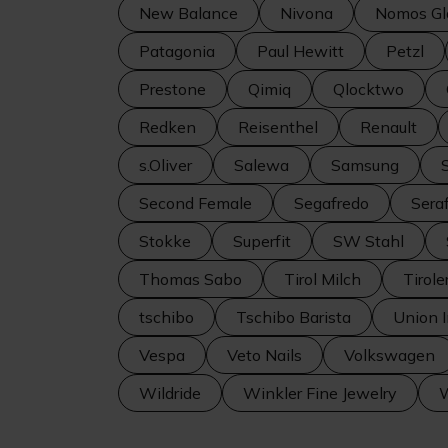
New Balance
Nivona
Nomos Gl
Patagonia
Paul Hewitt
Petzl
Prestone
Qimiq
Qlocktwo
Redken
Reisenthel
Renault
s.Oliver
Salewa
Samsung
Second Female
Segafredo
Sera
Stokke
Superfit
SW Stahl
Thomas Sabo
Tirol Milch
Tirole
tschibo
Tschibo Barista
Union 
Vespa
Veto Nails
Volkswagen
Wildride
Winkler Fine Jewelry