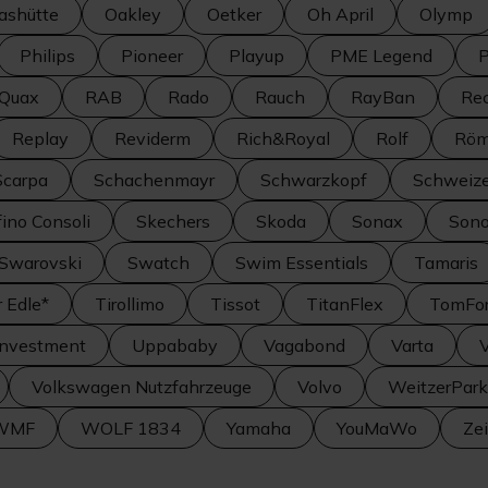
ashütte
Oakley
Oetker
Oh April
Olymp
Philips
Pioneer
Playup
PME Legend
P
Quax
RAB
Rado
Rauch
RayBan
Rec
Replay
Reviderm
Rich&Royal
Rolf
Röm
Scarpa
Schachenmayr
Schwarzkopf
Schweize
fino Consoli
Skechers
Skoda
Sonax
Son
Swarovski
Swatch
Swim Essentials
Tamaris
r Edle*
Tirollimo
Tissot
TitanFlex
TomFo
Investment
Uppababy
Vagabond
Varta
Volkswagen Nutzfahrzeuge
Volvo
WeitzerPark
WMF
WOLF 1834
Yamaha
YouMaWo
Ze