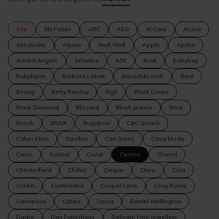
Alle
3M Folien
ABC
AEG
Al Coro
Alcina
Almdudler
Alpine
Andi Wolf
Apple
Aprilia
Armed Angels
Athletes
ATK
Audi
babybay
Babybjörn
Barbara Lebek
Bausch&Lomb
Beal
Bering
Betty Barclay
Bigli
Black Crows
Black Diamond
Blizzard
Blush Jewels
Bora
Bosch
BRAX
Bugaboo
C&C Gioielli
Calvin Klein
Cambio
Carl Gross
Casa Moda
Casio
Castrol
Cazal
Certina
Chanel
Chesterfield
Chillaz
Cinque
Claro
Cola
Colibri
Continental
Cooper Lens
Cosy Roots
Cremesso
Cybex
Dacia
Daniel Wellington
Darbo
Das Futterhaus
Delicate Fine Jewellery