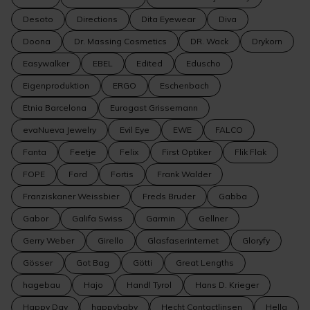
Desoto
Directions
Dita Eyewear
Diva
Doona
Dr. Massing Cosmetics
DR. Wack
Drykorn
Easywalker
EBEL
Edited
Eduscho
Eigenproduktion
ERGO
Eschenbach
Etnia Barcelona
Eurogast Grissemann
evaNueva Jewelry
Evil Eye
EWE
FALCO
Fanta
Feetje
Felix
First Optiker
Flik Flak
FOPE
Ford
Fortis
Frank Walder
Franziskaner Weissbier
Freds Bruder
Gabba
Gabor
Galifa Swiss
Garmin
Gellner
Gerry Weber
Girello
Glasfaserinternet
Gloryfy
Gösser
Got Bag
Götti
Great Lengths
hagebau
Hajo
Handl Tyrol
Hans D. Krieger
Happy Day
happybaby
Hecht Contactlinsen
Hella