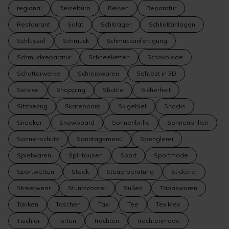
regional
Reisebüro
Reisen
Reparatur
Restaurant
Salat
Schiträger
Schließanlagen
Schlüssel
Schmuck
Schmuckanfertigung
Schmuckreparatur
Schneeketten
Schokolade
Schotterwerke
Schreibwaren
Sehtest in 3D
Service
Shopping
Shuttle
Sicherheit
Sitzbezug
Skateboard
Skigebiet
Snacks
Sneaker
Snowboard
Sonnenbrille
Sonnenbrillen
Sonnenschutz
Sonntagsmenü
Spenglerei
Spielwaren
Spiritousen
Sport
Sportmode
Sportwetten
Steak
Steuerberatung
Stickerei
Streetwear
Stuntscooter
Süßes
Tabakwaren
Tanken
Taschen
Taxi
Tee
Tex Mex
Tischler
Torten
Trachten
Trachtenmode