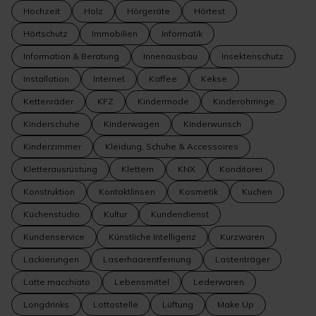
Hochzeit
Holz
Hörgeräte
Hörtest
Hörtschutz
Immobilien
Informatik
Information & Beratung
Innenausbau
Insektenschutz
Installation
Internet
Kaffee
Kekse
Kettenräder
KFZ
Kindermode
Kinderohrringe
Kinderschuhe
Kinderwagen
Kinderwunsch
Kinderzimmer
Kleidung, Schuhe & Accessoires
Kletterausrüstung
Klettern
KNX
Konditorei
Konstruktion
Kontaktlinsen
Kosmetik
Kuchen
Küchenstudio
Kultur
Kundendienst
Kundenservice
Künstliche Intelligenz
Kurzwaren
Lackierungen
Laserhaarentfernung
Lastenträger
Latte macchiato
Lebensmittel
Lederwaren
Longdrinks
Lottostelle
Lüftung
Make Up