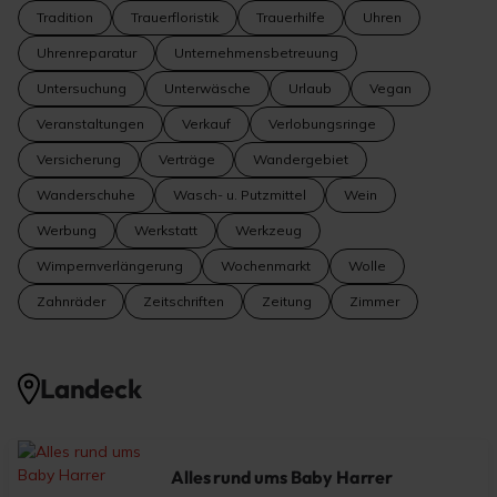
Tradition
Trauerfloristik
Trauerhilfe
Uhren
Uhrenreparatur
Unternehmensbetreuung
Untersuchung
Unterwäsche
Urlaub
Vegan
Veranstaltungen
Verkauf
Verlobungsringe
Versicherung
Verträge
Wandergebiet
Wanderschuhe
Wasch- u. Putzmittel
Wein
Werbung
Werkstatt
Werkzeug
Wimpernverlängerung
Wochenmarkt
Wolle
Zahnräder
Zeitschriften
Zeitung
Zimmer
Landeck
Alles rund ums Baby Harrer