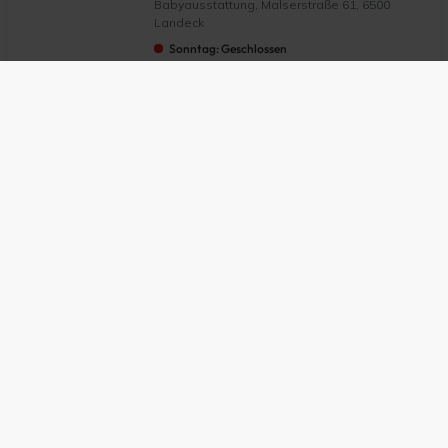
Babyausstattung, Malserstraße 61, 6500
Landeck
Sonntag: Geschlossen
Büro Maisengasse
Softwareentwicklung, Maisengasse 18,
6500 Landeck
Sonntag: Geschlossen
Malerei & Beschriftungen JOE
GmbH.
Handwerksbetrieb, Innstraße 30, 6500
Landeck
Sonntag: Geschlossen
Neuroth
Hörgeräte & Gehörschutz, Malserstraße 30,
6500 Landeck