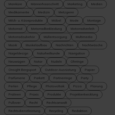
Maniküre
Männerhaarschnitt
Marketing
Medien
Medikamente
Medizin
Metzgerei
Milch- u. Käseprodukte
Möbel
Mode
Montage
Motorrad
Motorradbekleidung
Motorradverleih
Motorradzubehör
Müllentsorgung
Multimedia
Musik
Muskelaufbau
Nachrichten
Nachtwäsche
Nageldesign
Naturheilkunde
Navigation
Neuwagen
Notar
Nudeln
Ohrringe
Onsight Bergsport
Outdoor-Ausrüstung
Papier
Parfümerie
Parkett
Partnerringe
Party
Perlen
Pflege
Photovoltaik
Pizza
Planung
Pralinen
Praxis
Produkte
Projektentwicklung
Pullover
Recht
Rechtsanwalt
Rechtsdienstleistung
Recycling
Redaktion