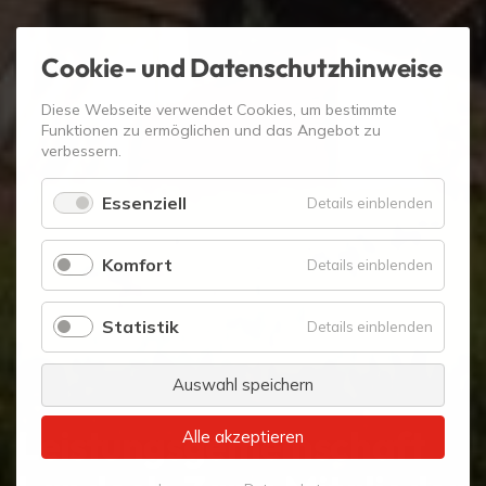
Cookie- und Datenschutzhinweise
Diese Webseite verwendet Cookies, um bestimmte
Funktionen zu ermöglichen und das Angebot zu
verbessern.
Essenziell
für
Details einblenden
Essenzie
Komfort
für
Details einblenden
Komfort
Statistik
für
Details einblenden
Statistik
Auswahl speichern
Leistungsgemeinschaft
Alle akzeptieren