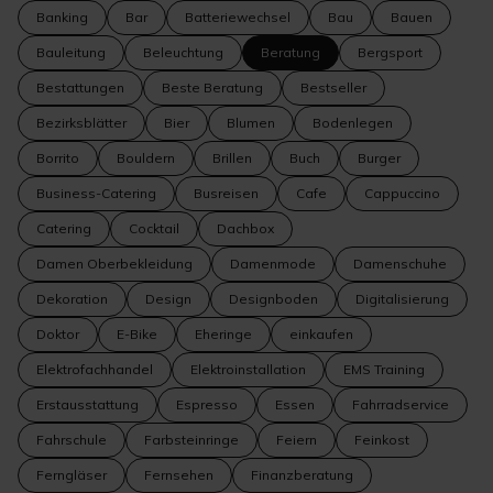
Banking
Bar
Batteriewechsel
Bau
Bauen
Bauleitung
Beleuchtung
Beratung
Bergsport
Bestattungen
Beste Beratung
Bestseller
Bezirksblätter
Bier
Blumen
Bodenlegen
Borrito
Bouldern
Brillen
Buch
Burger
Business-Catering
Busreisen
Cafe
Cappuccino
Catering
Cocktail
Dachbox
Damen Oberbekleidung
Damenmode
Damenschuhe
Dekoration
Design
Designboden
Digitalisierung
Doktor
E-Bike
Eheringe
einkaufen
Elektrofachhandel
Elektroinstallation
EMS Training
Erstausstattung
Espresso
Essen
Fahrradservice
Fahrschule
Farbsteinringe
Feiern
Feinkost
Ferngläser
Fernsehen
Finanzberatung