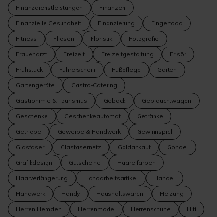
Finanzdienstleistungen
Finanzen
Finanzielle Gesundheit
Finanzierung
Fingerfood
Fitness
Fliesen
Floristik
Fotografie
Frauenarzt
Freizeit
Freizeitgestaltung
Frisör
Frühstück
Führerschein
Fußpflege
Garten
Gartengeräte
Gastro-Catering
Gastronimie & Tourismus
Gebäck
Gebrauchtwagen
Geschenke
Geschenkeautomat
Getränke
Getriebe
Gewerbe & Handwerk
Gewinnspiel
Glasfaser
Glasfasernetz
Goldankauf
Gondel
Grafikdesign
Gutscheine
Haare färben
Haarverlängerung
Handarbeitsartikel
Handel
Handwerk
Handy
Haushaltswaren
Heizung
Herren Hemden
Herrenmode
Herrenschuhe
Hifi