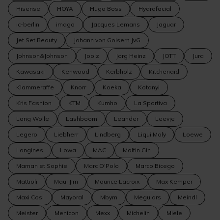
Hisense
HOYA
Hugo Boss
Hydrafacial
ic-berlin
imago
Jacques Lemans
Jaguar
Jet Set Beauty
Johann von Goisern JvG
Johnson&Johnson
Joolz
Jörg Heinz
JOTT
Jura
Kawasaki
Kenwood
Kerbholz
Kitchenaid
Klammeraffe
Knorr
Koeka
Kotanyi
Kris Fashion
KTM
Kumho
La Sportiva
Lang Wolle
Lashboom
Leander
Leevje
Legero
Liebherr
Lindberg
Liqui Moly
Loewe
Longines
Lowa
MAC
Malfin Gin
Maman et Sophie
Marc O'Polo
Marco Bicego
Mattioli
Maui Jim
Maurice Lacroix
Max Kemper
Maxi Cosi
Mayoral
Mbym
Meguiars
Meindl
Meister
Menicon
Mexx
Michelin
Miele