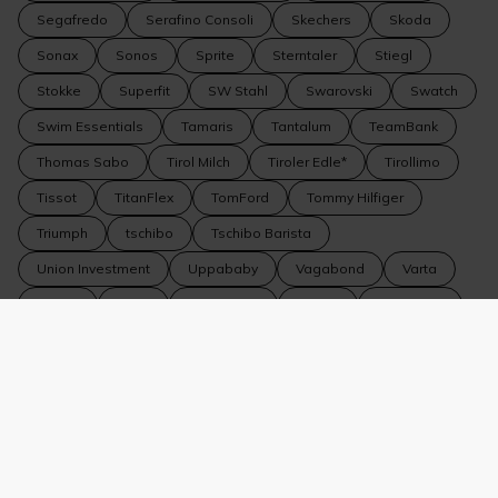
Segafredo
Serafino Consoli
Skechers
Skoda
Sonax
Sonos
Sprite
Sterntaler
Stiegl
Stokke
Superfit
SW Stahl
Swarovski
Swatch
Swim Essentials
Tamaris
Tantalum
TeamBank
Thomas Sabo
Tirol Milch
Tiroler Edle*
Tirollimo
Tissot
TitanFlex
TomFord
Tommy Hilfiger
Triumph
tschibo
Tschibo Barista
Union Investment
Uppababy
Vagabond
Varta
Vedes
VEER
Vero Moda
Vespa
Veto Nails
Volkswagen
Volkswagen Nutzfahrzeuge
Volvo
WeitzerParkett
WELLA
Wiberg
Wildride
Winkler Fine Jewelry
WMF
WOLF 1834
Yamaha
YouMaWo
Zeiss
Zipfer