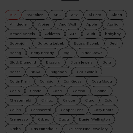
Alle
3M Folien
ABC
AEG
Al Coro
Alcina
Almdudler
Alpine
Andi Wolf
Apple
Aprilia
Armed Angels
Athletes
ATK
Audi
babybay
Babybjörn
Barbara Lebek
Bausch&Lomb
Beal
Bering
Betty Barclay
Bigli
Black Crows
Black Diamond
Blizzard
Blush Jewels
Bora
Bosch
BRAX
Bugaboo
C&C Gioielli
Calvin Klein
Cambio
Carl Gross
Casa Moda
Casio
Castrol
Cazal
Certina
Chanel
Chesterfield
Chillaz
Cinque
Claro
Cola
Colibri
Continental
Cooper Lens
Cosy Roots
Cremesso
Cybex
Dacia
Daniel Wellington
Darbo
Das Futterhaus
Delicate Fine Jewellery