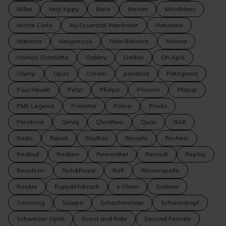
Milka
Moji Yippy
Molo
Monari
Montblanc
Monte Carlo
My Essential Wardrobe
Naturana
Naturino
Nespresso
New Balance
Nivona
Nomos Glashütte
Oakley
Oetker
Oh April
Olymp
Opus
Osram
pandora
Patagonia
Paul Hewitt
Petzl
Philips
Pioneer
Playup
PME Legend
Polestar
Police
Prada
Prestone
Qimiq
Qlocktwo
Quax
RAB
Rado
Rauch
RayBan
Recarlo
Recheis
Redbull
Redken
Reisenthel
Renault
Replay
Reviderm
Rich&Royal
Rolf
Römerquelle
Rookie
Rupp&Hubrach
s.Oliver
Salewa
Samsung
Scarpa
Schachenmayr
Schwarzkopf
Schweizer Optik
Scoot and Ride
Second Female