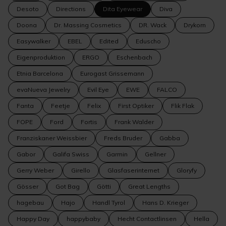
Desoto
Directions
Dita Eyewear
Diva
Doona
Dr. Massing Cosmetics
DR. Wack
Drykorn
Easywalker
EBEL
Edited
Eduscho
Eigenproduktion
ERGO
Eschenbach
Etnia Barcelona
Eurogast Grissemann
evaNueva Jewelry
Evil Eye
EWE
FALCO
Fanta
Feetje
Felix
First Optiker
Flik Flak
FOPE
Ford
Fortis
Frank Walder
Franziskaner Weissbier
Freds Bruder
Gabba
Gabor
Galifa Swiss
Garmin
Gellner
Gerry Weber
Girello
Glasfaserinternet
Gloryfy
Gösser
Got Bag
Götti
Great Lengths
hagebau
Hajo
Handl Tyrol
Hans D. Krieger
Happy Day
happybaby
Hecht Contactlinsen
Hella